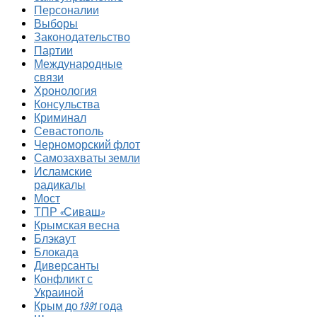
Персоналии
Выборы
Законодательство
Партии
Международные
связи
Хронология
Консульства
Криминал
Севастополь
Черноморский флот
Самозахваты земли
Исламские
радикалы
Мост
ТПР «Сиваш»
Крымская весна
Блэкаут
Блокада
Диверсанты
Конфликт с
Украиной
Крым до 1991 года