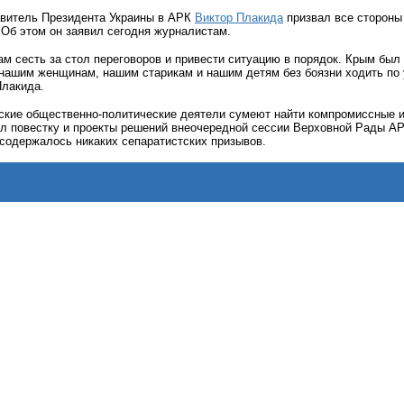
витель Президента Украины в АРК
Виктор Плакида
призвал все стороны
Об этом он заявил сегодня журналистам.
м сесть за стол переговоров и привести ситуацию в порядок. Крым был
нашим женщинам, нашим старикам и нашим детям без боязни ходить по 
Плакида.
мские общественно-политические деятели сумеют найти компромиссные и
ел повестку и проекты решений внеочередной сессии Верховной Рады АР
 содержалось никаких сепаратистских призывов.