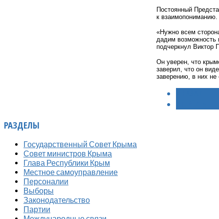
Постоянный Предста
к взаимопониманию. 
«Нужно всем сторона
дадим возможность 
подчеркнул Виктор 
Он уверен, что кры
заверил, что он вид
заверению, в них не
< НАЗАД
ВПЕРЁД >
РАЗДЕЛЫ
Государственный Совет Крыма
Совет министров Крыма
Глава Республики Крым
Местное самоуправление
Персоналии
Выборы
Законодательство
Партии
Международные связи