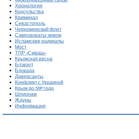
Хронология
Консульства
Криминал
Севастополь
Черноморский флот
Самозахваты земли
Исламские радикалы
Мост
ТПР «Сиваш»
Крымская весна
Блэкаут
Блокада
Диверсанты
Конфликт с Украиной
Крым до 1991 года
Шпионаж
Ждуны
Информация