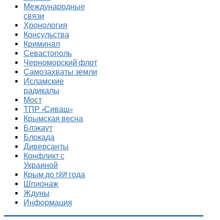
Международные
связи
Хронология
Консульства
Криминал
Севастополь
Черноморский флот
Самозахваты земли
Исламские
радикалы
Мост
ТПР «Сиваш»
Крымская весна
Блэкаут
Блокада
Диверсанты
Конфликт с
Украиной
Крым до 1991 года
Шпионаж
Ждуны
Информация