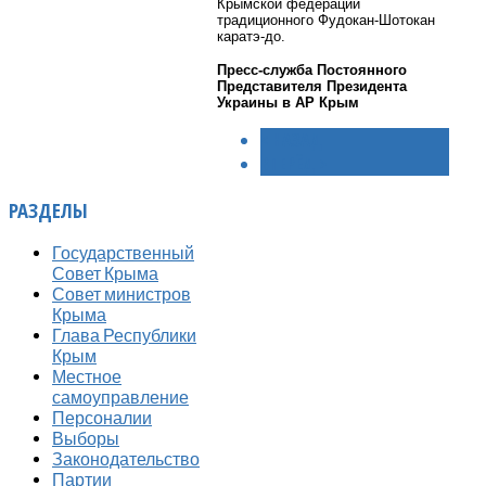
Крымской федерации
традиционного Фудокан-Шотокан
каратэ-до.
Пресс-служба Постоянного
Представителя Президента
Украины в АР Крым
< НАЗАД
ВПЕРЁД >
РАЗДЕЛЫ
Государственный
Совет Крыма
Совет министров
Крыма
Глава Республики
Крым
Местное
самоуправление
Персоналии
Выборы
Законодательство
Партии