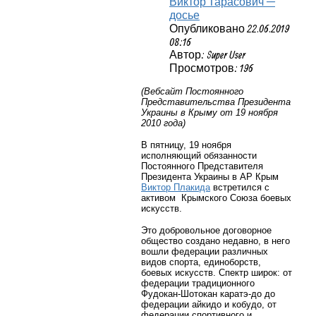
Виктор Тарасович —
досье
Опубликовано 22.06.2019
08:16
Автор: Super User
Просмотров: 196
(Вебсайт Постоянного
Представительства Президента
Украины в Крыму от 19 ноября
2010 года)
В пятницу, 19 ноября
исполняющий обязанности
Постоянного Представителя
Президента Украины в АР Крым
Виктор Плакида
встретился с
активом Крымского Союза боевых
искусств.
Это добровольное договорное
общество создано недавно, в него
вошли федерации различных
видов спорта, единоборств,
боевых искусств. Спектр широк: от
федерации традиционного
Фудокан-Шотокан каратэ-до до
федерации айкидо и кобудо, от
федерации спортивного и