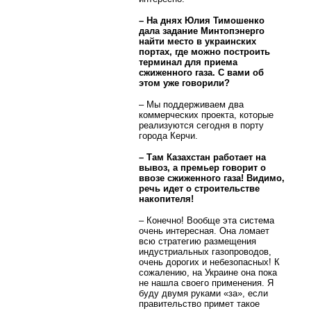
– На днях Юлия Тимошенко
дала задание Минтопэнерго
найти место в украинских
портах, где можно построить
терминал для приема
сжиженного газа. С вами об
этом уже говорили?
– Мы поддерживаем два
коммерческих проекта, которые
реализуются сегодня в порту
города Керчи.
– Там Казахстан работает на
вывоз, а премьер говорит о
ввозе сжиженного газа! Видимо,
речь идет о строительстве
накопителя!
– Конечно! Вообще эта система
очень интересная. Она ломает
всю стратегию размещения
индустриальных газопроводов,
очень дорогих и небезопасных! К
сожалению, на Украине она пока
не нашла своего применения. Я
буду двумя руками «за», если
правительство примет такое