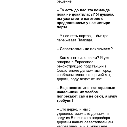
решение.
– То есть до вас эта команда
пока не докатилась? Я думала,
вы уже стоите наготове с
предложением: у нас четыре
порта…
– У нас пять портов, – быстро
перебивает Плакида.
– Севастополь не исключаем?
– Как мы его исключим? Я уже
говорил в Евросоюзе:
реконструкцию подстанции в
Севастополе делаем мы, город
снабжаем электроэнергией мы,
дороги, воду ведут от нас.
– Еще вспомните, как аграрные
начальники их хлебом
попрекают: сами не сеют, а муку
требуют!
– Это верно, и мы с
удовольствием это делаем, и
воду из Виленского водосбора
дорогим нашим севастопольцам
направляем. Я и в Брюсселе