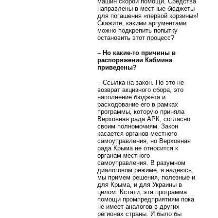
машин скорой помощи. Средства
направлены в местные бюджеты
для погашения «первой корзины»!
Скажите, какими аргументами
можно подкрепить попытку
остановить этот процесс?
– Но какие-то причины в
распоряжении Кабмина
приведены?
– Ссылка на закон. Но это не
возврат акцизного сбора, это
наполнение бюджета и
расходование его в рамках
программы, которую приняла
Верховная рада АРК, согласно
своим полномочиям. Закон
касается органов местного
самоуправления, но Верховная
рада Крыма не относится к
органам местного
самоуправления. В разумном
диалоговом режиме, я надеюсь,
мы примем решения, полезные и
для Крыма, и для Украины в
целом. Кстати, эта программа
помощи промпредприятиям пока
не имеет аналогов в других
регионах страны. И было бы