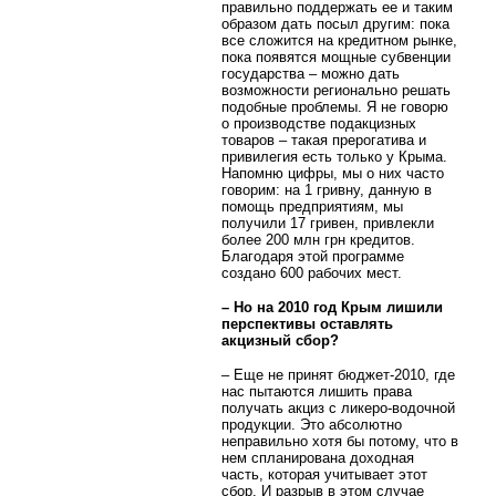
правильно поддержать ее и таким
образом дать посыл другим: пока
все сложится на кредитном рынке,
пока появятся мощные субвенции
государства – можно дать
возможности регионально решать
подобные проблемы. Я не говорю
о производстве подакцизных
товаров – такая прерогатива и
привилегия есть только у Крыма.
Напомню цифры, мы о них часто
говорим: на 1 гривну, данную в
помощь предприятиям, мы
получили 17 гривен, привлекли
более 200 млн грн кредитов.
Благодаря этой программе
создано 600 рабочих мест.
– Но на 2010 год Крым лишили
перспективы оставлять
акцизный сбор?
– Еще не принят бюджет-2010, где
нас пытаются лишить права
получать акциз с ликеро-водочной
продукции. Это абсолютно
неправильно хотя бы потому, что в
нем спланирована доходная
часть, которая учитывает этот
сбор. И разрыв в этом случае