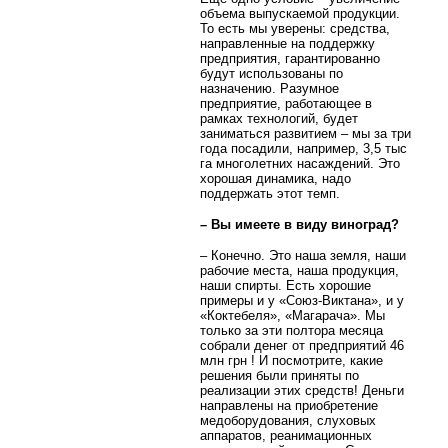
объема выпускаемой продукции.
То есть мы уверены: средства,
направленные на поддержку
предприятия, гарантированно
будут использованы по
назначению. Разумное
предприятие, работающее в
рамках технологий, будет
заниматься развитием – мы за три
года посадили, например, 3,5 тыс
га многолетних насаждений. Это
хорошая динамика, надо
поддержать этот темп.
– Вы имеете в виду виноград?
– Конечно. Это наша земля, наши
рабочие места, наша продукция,
наши спирты. Есть хорошие
примеры и у «Союз-Виктана», и у
«Коктебеля», «Магарача». Мы
только за эти полтора месяца
собрали денег от предприятий 46
млн грн ! И посмотрите, какие
решения были приняты по
реализации этих средств! Деньги
направлены на приобретение
медоборудования, слуховых
аппаратов, реанимационных