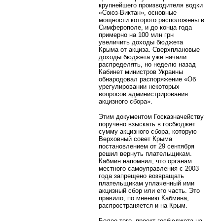
крупнейшего производителя водки
«Союз-Виктан», основные
мощности которого расположены в
Симферополе, и до конца года
примерно на 100 млн грн
увеличить доходы бюджета
Крыма от акциза. Сверхплановые
доходы бюджета уже начали
распределять, но неделю назад
Кабинет министров Украины
обнародовал распоряжение «Об
урегулировании некоторых
вопросов администрирования
акцизного сбора».
Этим документом Госказначейству
поручено взыскать в госбюджет
сумму акцизного сбора, которую
Верховный совет Крыма
постановлением от 29 сентября
решил вернуть плательщикам.
Кабмин напомнил, что органам
местного самоуправления с 2003
года запрещено возвращать
плательщикам уплаченный ими
акцизный сбор или его часть. Это
правило, по мнению Кабмина,
распространяется и на Крым.
Более того, проект госбюджета на