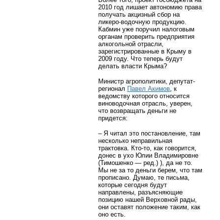
2010 год лишает автономию права
получать акцизный сбор на
ликеро-водочную продукцию.
Кабмин уже поручил налоговым
органам проверить предприятия
алкогольной отрасли,
зарегистрированные в Крыму в
2009 году. Что теперь будут
делать власти Крыма?
Министр агрополитики, депутат-
регионал
Павел Акимов
, к
ведомству которого относится
виноводочная отрасль, уверен,
что возвращать деньги не
придется:
– Я читал это постановление, там
несколько неправильная
трактовка. Кто-то, как говорится,
донес в ухо Юлии Владимировне
(Тимошенко — ред.) ), да не то.
Мы не за то деньги берем, что там
прописано. Думаю, те письма,
которые сегодня будут
направлены, разъясняющие
позицию нашей Верховной рады,
они оставят положение таким, как
оно есть.