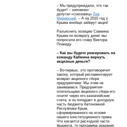
– Мы предупреждали, что так
будет! – напомнил
депутат-«союзовец»
Лев
Миримский
. – А на 2010 год у
Крыма вообще заберут акциз!
Разъяснить позицию Совмина
Крыма по возврату денег мы
попросили его главу Виктора
Плакиду.
– Как вы будете реагировать на
команду Кабмина вернуть
акцизные деньги?
– Во-первых, это противоречит
закону, который регламентирует
возврат акцизного сбора
предприятиям. Мы этим не
занимаемся. Предприятия-
плательщики акцизного сбора его
платят через его казначейские
счета, и он попадает в доходную
часть бюджета Автономной
Республики Крым,
сформированного на основе
нашего конституционного права.
Что касается расходной части
бюджета, то программа оказания