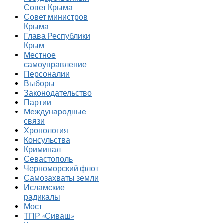
Совет Крыма
Совет министров
Крыма
Глава Республики
Крым
Местное
самоуправление
Персоналии
Выборы
Законодательство
Партии
Международные
связи
Хронология
Консульства
Криминал
Севастополь
Черноморский флот
Самозахваты земли
Исламские
радикалы
Мост
ТПР «Сиваш»