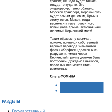
транзит, не надо будет таскать
откуда-то куда-то. Это
энергоресурс, энергобаланс.
Морской транспорт, морской путь
будет самым дешевым, Крым к
этому готов. Может, тогда
вернемся к теме транзитного
потенциала Крыма, включая наш
любимый Керченский мост!
Таким образом, у крымчан,
похоже, появился собственный
вариант перевода знаменитой
фразы «Карфаген должен быть
разрушен»: «мост через
Керченский пролив должен быть
построен!». Дождемся выборов,
после них все может стать
возможным.
Ольга ФОМИНА
< НАЗАД
ВПЕРЁД >
РАЗДЕЛЫ
Государственный