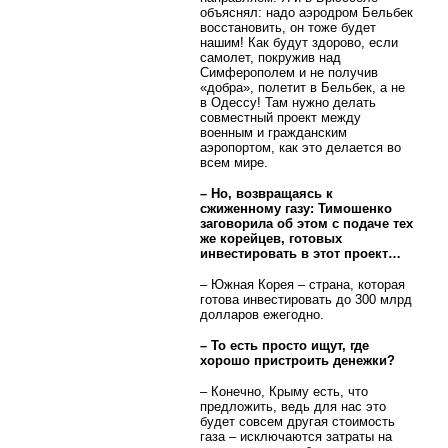
объяснял: надо аэродром Бельбек
восстановить, он тоже будет
нашим! Как будут здорово, если
самолет, покружив над
Симферополем и не получив
«добра», полетит в Бельбек, а не
в Одессу! Там нужно делать
совместный проект между
военным и гражданским
аэропортом, как это делается во
всем мире.
– Но, возвращаясь к
сжиженному газу: Тимошенко
заговорила об этом с подаче тех
же корейцев, готовых
инвестировать в этот проект…
– Южная Корея – страна, которая
готова инвестировать до 300 млрд
долларов ежегодно.
– То есть просто ищут, где
хорошо пристроить денежки?
– Конечно, Крыму есть, что
предложить, ведь для нас это
будет совсем другая стоимость
газа – исключаются затраты на