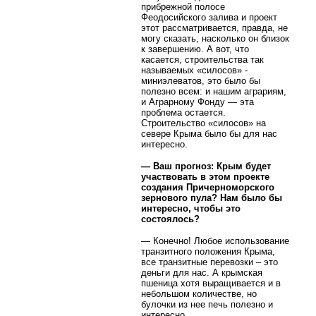
прибрежной полосе
Феодосийского залива и проект
этот рассматривается, правда, не
могу сказать, насколько он близок
к завершению. А вот, что
касается, строительства так
называемых «силосов» -
миниэлеватов, это было бы
полезно всем: и нашим аграриям,
и Аграрному Фонду — эта
проблема остается.
Строительство «силосов» на
севере Крыма было бы для нас
интересно.
— Ваш прогноз: Крым будет
участвовать в этом проекте
создания Причерноморского
зернового пула? Нам было бы
интересно, чтобы это
состоялось?
— Конечно! Любое использование
транзитного положения Крыма,
все транзитные перевозки – это
деньги для нас. А крымская
пшеница хотя выращивается и в
небольшом количестве, но
булочки из нее печь полезно и
интересно.