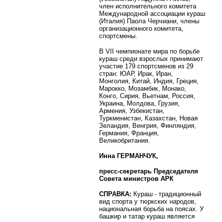
член исполнительного комитета
Международной ассоциации кураш
(Италия) Паола Черчиани, члены
организационного комитета,
спортсмены.
В VII чемпионате мира по борьбе
кураш среди взрослых принимают
участие 179 спортсменов из 29
стран: ЮАР, Ирак, Иран,
Монголия, Китай, Индия, Греция,
Марокко, Мозамбик, Монако,
Конго, Сирия, Вьетнам, Россия,
Украина, Молдова, Грузия,
Армения, Узбекистан,
Туркменистан, Казахстан, Новая
Зеландия, Венгрия, Финляндия,
Германия, Франция,
Великобритания.
Инна ГЕРМАНЧУК,
пресс-секретарь Председателя
Совета министров АРК
СПРАВКА:
Кураш - традиционный
вид спорта у тюркских народов,
национальная борьба на поясах. У
башкир и татар кураш является