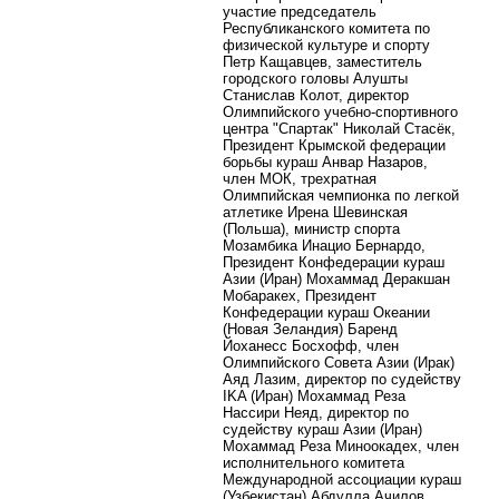
участие председатель
Республиканского комитета по
физической культуре и спорту
Петр Кащавцев, заместитель
городского головы Алушты
Станислав Колот, директор
Олимпийского учебно-спортивного
центра "Спартак" Николай Стасёк,
Президент Крымской федерации
борьбы кураш Анвар Назаров,
член МОК, трехратная
Олимпийская чемпионка по легкой
атлетике Ирена Шевинская
(Польша), министр спорта
Мозамбика Инацио Бернардо,
Президент Конфедерации кураш
Азии (Иран) Мохаммад Деракшан
Мобаракех, Президент
Конфедерации кураш Океании
(Новая Зеландия) Баренд
Йоханесс Босхофф, член
Олимпийского Совета Азии (Ирак)
Аяд Лазим, директор по судейству
IKA (Иран) Мохаммад Реза
Нассири Неяд, директор по
судейству кураш Азии (Иран)
Мохаммад Реза Миноокадех, член
исполнительного комитета
Международной ассоциации кураш
(Узбекистан) Абдулла Ачилов,