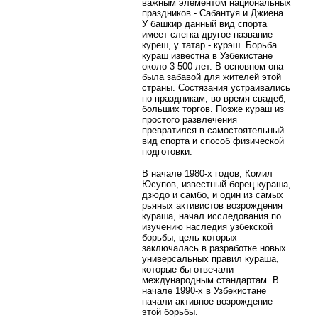
важным элементом национальных
праздников - Сабантуя и Джиена.
У башкир данный вид спорта
имеет слегка другое название
куреш, у татар - курэш. Борьба
кураш известна в Узбекистане
около 3 500 лет. В основном она
была забавой для жителей этой
страны. Состязания устраивались
по праздникам, во время свадеб,
больших торгов. Позже кураш из
простого развлечения
превратился в самостоятельный
вид спорта и способ физической
подготовки.
В начале 1980-х годов, Комил
Юсупов, известный борец кураша,
дзюдо и самбо, и один из самых
рьяных активистов возрождения
кураша, начал исследования по
изучению наследия узбекской
борьбы, цель которых
заключалась в разработке новых
универсальных правил кураша,
которые бы отвечали
международным стандартам. В
начале 1990-х в Узбекистане
начали активное возрождение
этой борьбы.