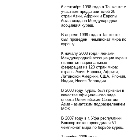
6 сентября 1998 года в Ташкенте с
участием представителей 28
стран Азии, Африки и Европы
была создана Международная
асоциация кураш.
В апреле 1999 года в Ташкенте
был проведён I чемпионат мира по
курашу.
К началу 2008 года членами
Международной ассоциации кураш
являются национальные
федерации из 120 стран мира:
страны Азии, Европы, Африки,
Латинской Америки, США, Япония,
Индия, Ноавя Зеландия.
В 2003 году Кураш был признан в
качестве официального вида
спорта Олимпийским Советом
Азии - азиатским подразделением
МОК.
В 2007 году в г. Уфа республики
Башкортостан проводился VI
чемпионат мира по борьбе куреш.
1 ноября 2005 года