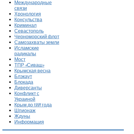
Международные
связи
Хронология
Консульства
Криминал
Севастополь
Черноморский флот
Самозахваты земли
Исламские
радикалы
Мост
ТПР «Сиваш»
Крымская весна
Блэкаут
Блокада
Диверсанты
Конфликт с
Украиной
Крым до 1991 года
Шпионаж
Ждуны
Информация