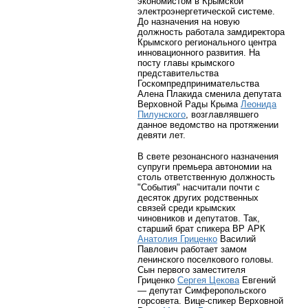
экономистом в Крымской
электроэнергетической системе.
До назначения на новую
должность работала замдиректора
Крымского регионального центра
инновационного развития. На
посту главы крымского
представительства
Госкомпредпринимательства
Алена Плакида сменила депутата
Верховной Рады Крыма
Леонида
Пилунского
, возглавлявшего
данное ведомство на протяжении
девяти лет.
В свете резонансного назначения
супруги премьера автономии на
столь ответственную должность
"События" насчитали почти с
десяток других родственных
связей среди крымских
чиновников и депутатов. Так,
старший брат спикера ВР АРК
Анатолия Гриценко
Василий
Павлович работает замом
ленинского поселкового головы.
Сын первого заместителя
Гриценко
Сергея Цекова
Евгений
— депутат Симферопольского
горсовета. Вице-спикер Верховной