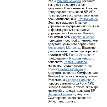
Рады
Михаил Бахарев
работает
бок о бок со своим сыном-
депутатом Константином. Сын же
председателя комиссии ВР АРК
по вопросам восстановления прав
реабилитированных
Ефима Фикса
Илья возглавляет Главное
управление внутренней политики и
информационных технологий
управделами Совмина. Министр
экономики АРК
Светлана Верба
приходится сестрой влиятельному
депутату крымского парламента
Александру Мельнику
. Братские
узы связывают министра аграрной
политики АРК
Павла Акимова
и
председателя Раздольненского
райсовета
Сергея Акимова
,
министра труда и соцполитики
Крыма
Раета Сеттарова
и
депутата горсовета Симферополя
Ленура Сеттарова, председателя
Рескомнаца
Сервера Салиева
и
первого замминистра ЖКХ АРК
Энвера Салиева, а также экс-мэра
крымской столицы, депутата ВР
Валерия Ермака
и депутата
Симферопольского горсовета
Вячеслава Ермака.