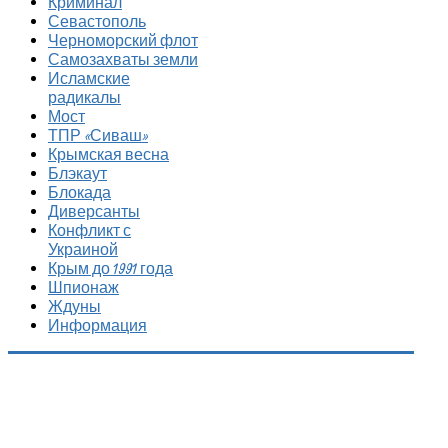
Криминал
Севастополь
Черноморский флот
Самозахваты земли
Исламские
радикалы
Мост
ТПР «Сиваш»
Крымская весна
Блэкаут
Блокада
Диверсанты
Конфликт с
Украиной
Крым до 1991 года
Шпионаж
Ждуны
Информация