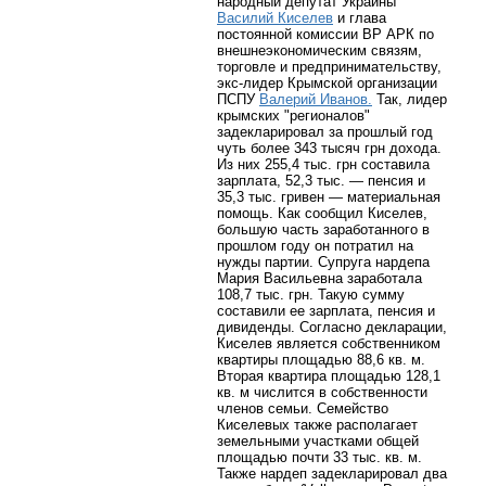
народный депутат Украины
Василий Киселев
и глава
постоянной комиссии ВР АРК по
внешнеэкономическим связям,
торговле и предпринимательству,
экс-лидер Крымской организации
ПСПУ
Валерий Иванов.
Так, лидер
крымских "регионалов"
задекларировал за прошлый год
чуть более 343 тысяч грн дохода.
Из них 255,4 тыс. грн составила
зарплата, 52,3 тыс. — пенсия и
35,3 тыс. гривен — материальная
помощь. Как сообщил Киселев,
большую часть заработанного в
прошлом году он потратил на
нужды партии. Супруга нардепа
Мария Васильевна заработала
108,7 тыс. грн. Такую сумму
составили ее зарплата, пенсия и
дивиденды. Согласно декларации,
Киселев является собственником
квартиры площадью 88,6 кв. м.
Вторая квартира площадью 128,1
кв. м числится в собственности
членов семьи. Семейство
Киселевых также располагает
земельными участками общей
площадью почти 33 тыс. кв. м.
Также нардеп задекларировал два