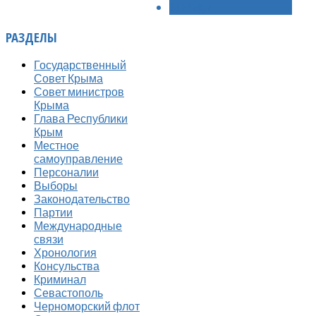
ВПЕРЁД >
РАЗДЕЛЫ
Государственный
Совет Крыма
Совет министров
Крыма
Глава Республики
Крым
Местное
самоуправление
Персоналии
Выборы
Законодательство
Партии
Международные
связи
Хронология
Консульства
Криминал
Севастополь
Черноморский флот