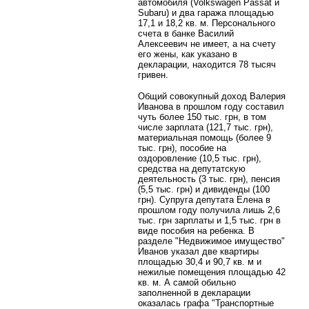
автомобиля (Volkswagen Passat и
Subaru) и два гаража площадью
17,1 и 18,2 кв. м. Персонального
счета в банке Василий
Алексеевич не имеет, а на счету
его жены, как указано в
декларации, находится 78 тысяч
гривен.
Общий совокупный доход Валерия
Иванова в прошлом году составил
чуть более 150 тыс. грн, в том
числе зарплата (121,7 тыс. грн),
материальная помощь (более 9
тыс. грн), пособие на
оздоровление (10,5 тыс. грн),
средства на депутатскую
деятельность (3 тыс. грн), пенсия
(5,5 тыс. грн) и дивиденды (100
грн). Супруга депутата Елена в
прошлом году получила лишь 2,6
тыс. грн зарплаты и 1,5 тыс. грн в
виде пособия на ребенка. В
разделе "Недвижимое имущество"
Иванов указал две квартиры
площадью 30,4 и 90,7 кв. м и
нежилые помещения площадью 42
кв. м. А самой обильно
заполненной в декларации
оказалась графа "Транспортные