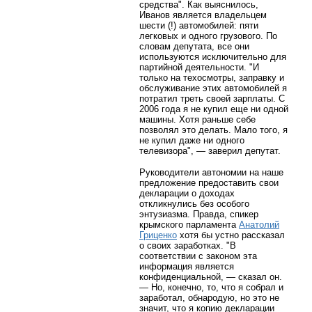
средства". Как выяснилось,
Иванов является владельцем
шести (!) автомобилей: пяти
легковых и одного грузового. По
словам депутата, все они
используются исключительно для
партийной деятельности. "И
только на техосмотры, заправку и
обслуживание этих автомобилей я
потратил треть своей зарплаты. С
2006 года я не купил еще ни одной
машины. Хотя раньше себе
позволял это делать. Мало того, я
не купил даже ни одного
телевизора", — заверил депутат.
Руководители автономии на наше
предложение предоставить свои
декларации о доходах
откликнулись без особого
энтузиазма. Правда, спикер
крымского парламента
Анатолий
Гриценко
хотя бы устно рассказал
о своих заработках. "В
соответствии с законом эта
информация является
конфиденциальной, — сказал он.
— Но, конечно, то, что я собрал и
заработал, обнародую, но это не
значит, что я копию декларации