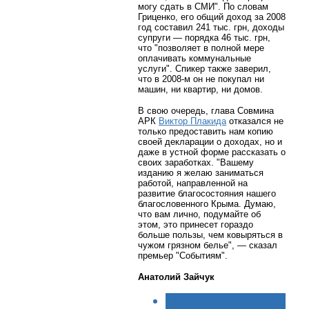
могу сдать в СМИ". По словам
Гриценко, его общий доход за 2008
год составил 241 тыс. грн, доходы
супруги — порядка 46 тыс. грн,
что "позволяет в полной мере
оплачивать коммунальные
услуги". Спикер также заверил,
что в 2008-м он не покупал ни
машин, ни квартир, ни домов.
В свою очередь, глава Совмина
АРК
Виктор Плакида
отказался не
только предоставить нам копию
своей декларации о доходах, но и
даже в устной форме рассказать о
своих заработках. "Вашему
изданию я желаю заниматься
работой, направленной на
развитие благосостояния нашего
благословенного Крыма. Думаю,
что вам лично, подумайте об
этом, это принесет гораздо
больше пользы, чем ковыряться в
чужом грязном белье", — сказал
премьер "Событиям".
Анатолий Зайчук
< НАЗАД