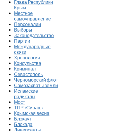
Глава Республики
Крым
Местное
самоуправление
Персоналии
Выборы
Законодательство
Партии
Международные
связи
Хронология
Консульства
Криминал
Севастополь
Черноморский флот
Самозахваты земли
Исламские
радикалы
Мост
ТПР «Сиваш»
Крымская весна
Блэкаут
Блокада
Диверсанты