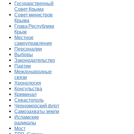
Государственный
Совет Крыма
Совет министров
Крыма
Глава Республики
Крым
Местное
самоуправление
Персоналии
Выборы
Законодательство
Партии
Международные
связи
Хронология
Консульства
Криминал
Севастополь
Черноморский флот
Самозахваты земли
Исламские
радикалы
Мост