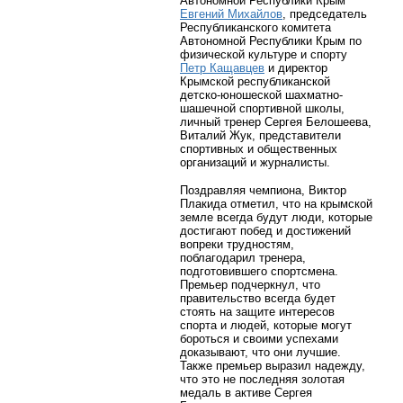
Автономной Республики Крым
Евгений Михайлов
, председатель
Республиканского комитета
Автономной Республики Крым по
физической культуре и спорту
Петр Кащавцев
и директор
Крымской республиканской
детско-юношеской шахматно-
шашечной спортивной школы,
личный тренер Сергея Белошеева,
Виталий Жук, представители
спортивных и общественных
организаций и журналисты.
Поздравляя чемпиона, Виктор
Плакида отметил, что на крымской
земле всегда будут люди, которые
достигают побед и достижений
вопреки трудностям,
поблагодарил тренера,
подготовившего спортсмена.
Премьер подчеркнул, что
правительство всегда будет
стоять на защите интересов
спорта и людей, которые могут
бороться и своими успехами
доказывают, что они лучшие.
Также премьер выразил надежду,
что это не последняя золотая
медаль в активе Сергея