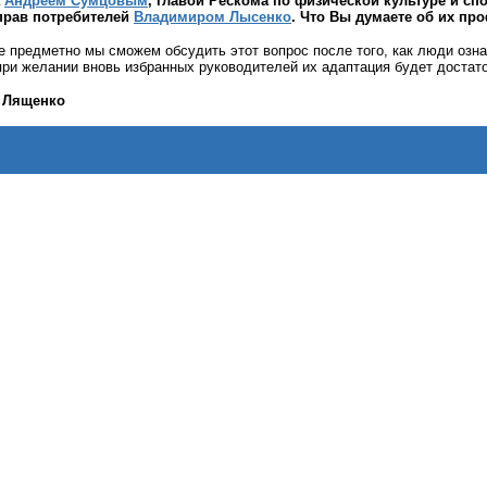
а
Андреем Сумцовым
, главой Рескома по физической культуре и сп
 прав потребителей
Владимиром Лысенко
. Что Вы думаете об их пр
е предметно мы сможем обсудить этот вопрос после того, как люди озна
 при желании вновь избранных руководителей их адаптация будет достат
 Лященко