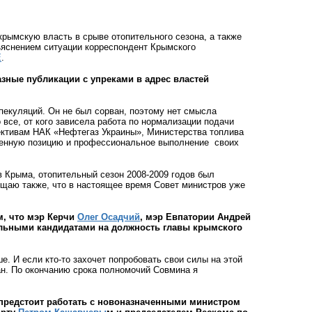
рымскую власть в срыве отопительного сезона, а также
ъяснением ситуации корреспондент Крымского
Е
.
азные публикации с упреками в адрес властей
екуляций. Он не был сорван, поэтому нет смысла
о все, от кого зависела работа по нормализации подачи
лективам НАК «Нефтегаз Украины», Министерства топлива
шенную позицию и профессиональное выполнение
своих
 Крыма, отопительный сезон 2008-2009 годов был
бщаю также, что в настоящее время Совет министров уже
м, что мэр Керчи
Олег Осадчий
, мэр Евпатории Андрей
льными кандидатами на должность главы крымского
. И если кто-то захочет попробовать свои силы на этой
ан. По окончанию срока полномочий Совмина я
 предстоит работать с новоназначенными министром