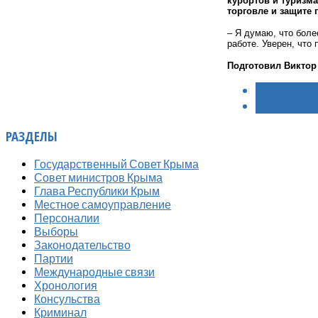
курортов и туризм
торговле и защите
– Я думаю, что боле
работе. Уверен, что
Подготовил Виктор
< НАЗАД
ВПЕРЁД >
РАЗДЕЛЫ
Государственный Совет Крыма
Совет министров Крыма
Глава Республики Крым
Местное самоуправление
Персоналии
Выборы
Законодательство
Партии
Международные связи
Хронология
Консульства
Криминал