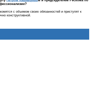
орту
Петром Кащавцевы
м и председателем Рескома по
офессионализме?
комятся с объемом своих обязанностей и приступят к
очно конструктивной.