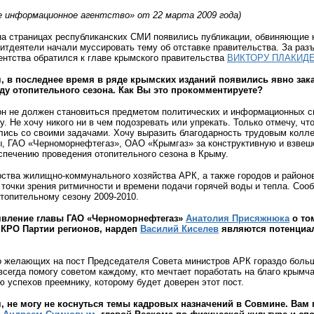
 информационное агентство» от 22 марта 2009 года)
на страницах республиканских СМИ появились публикации, обвиняющие к
итдеятели начали муссировать тему об отставке правительства. За раз
ентства обратился к главе крымского правительства
ВИКТОРУ ПЛАКИД
ч, в последнее время в ряде крымских изданий появились явно зак
ду отопительного сезона. Как Вы это прокомментируете?
он не должен становиться предметом политических и информационных сп
у. Не хочу никого ни в чем подозревать или упрекать. Только отмечу, чт
ились со своими задачами. Хочу выразить благодарность трудовым кол
ны, ГАО «Черноморнефтегаз», ОАО «Крымгаз» за конструктивную и взве
спечению проведения отопительного сезона в Крыму.
ства жилищно-коммунального хозяйства АРК, а также городов и районов
точки зрения ритмичности и времени подачи горячей воды и тепла. Соо
отопительному сезону 2009-2010.
аявление главы ГАО «Черноморнефтегаз»
Анатолия Присяжнюка
о то
 КРО Партии регионов, нардеп
Василий Киселев
являются потенциа
то желающих на пост Председателя Совета министров АРК гораздо больше
всегда помогу советом каждому, кто мечтает поработать на благо крымч
 успехов преемнику, которому будет доверен этот пост.
ч, не могу не коснуться темы кадровых назначений в Совмине. Вам