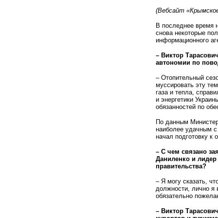
(Вебсайт «Крымское
В последнее время 
снова некоторые пол
информационного аг
– Виктор Тарасови
автономии по пово
– Отопительный сез
муссировать эту тем
газа и тепла, справ
и энергетики Украи
обязанностей по обе
По данным Министер
наиболее удачным с 
начал подготовку к 
– С чем связано з
Даниленко и лидер
правительства?
– Я могу сказать, ч
должности, лично я 
обязательно пожелаю
– Виктор Тарасови