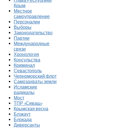
Глава Республики
Крым
Местное
самоуправление
Персоналии
Выборы
Законодательство
Партии
Международные
связи
Хронология
Консульства
Криминал
Севастополь
Черноморский флот
Самозахваты земли
Исламские
радикалы
Мост
ТПР «Сиваш»
Крымская весна
Блэкаут
Блокада
Диверсанты