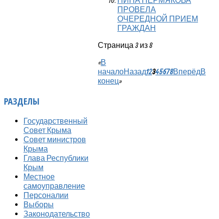
НИНА ПЕРМЯКОВА
ПРОВЕЛА
ОЧЕРЕДНОЙ ПРИЕМ
ГРАЖДАН
Страница 3 из 8
«
В
начало
Назад
1
2
3
4
5
6
7
8
Вперёд
В
конец
»
РАЗДЕЛЫ
Государственный
Совет Крыма
Совет министров
Крыма
Глава Республики
Крым
Местное
самоуправление
Персоналии
Выборы
Законодательство