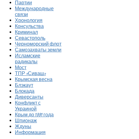
Партии
Международные
связи
Хронология
Консульства
Криминал
Севастополь
Черноморский флот
Самозахваты земли
Исламские
радикалы
Мост
ТПР «Сиваш»
Крымская весна
Блэкаут
Блокада
Диверсанты
Конфликт с
Украиной
Крым до 1991 года
Шпионаж
Ждуны
Информация