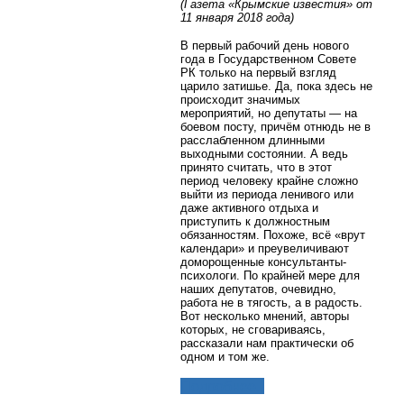
(Газета «Крымские известия» от
11 января 2018 года)
В первый рабочий день нового
года в Государственном Совете
РК только на первый взгляд
царило затишье. Да, пока здесь не
происходит значимых
мероприятий, но депутаты — на
боевом посту, причём отнюдь не в
расслабленном длинными
выходными состоянии. А ведь
принято считать, что в этот
период человеку крайне сложно
выйти из периода ленивого или
даже активного отдыха и
приступить к должностным
обязанностям. Похоже, всё «врут
календари» и преувеличивают
доморощенные консультанты-
психологи. По крайней мере для
наших депутатов, очевидно,
работа не в тягость, а в радость.
Вот несколько мнений, авторы
которых, не сговариваясь,
рассказали нам практически об
одном и том же.
Подробнее...