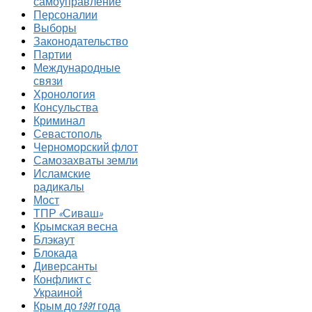
самоуправление
Персоналии
Выборы
Законодательство
Партии
Международные
связи
Хронология
Консульства
Криминал
Севастополь
Черноморский флот
Самозахваты земли
Исламские
радикалы
Мост
ТПР «Сиваш»
Крымская весна
Блэкаут
Блокада
Диверсанты
Конфликт с
Украиной
Крым до 1991 года