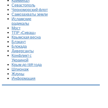
Криминал
Севастополь
Черноморский флот
Самозахваты земли
Исламские
радикалы
Мост
ТПР «Сиваш»
Крымская весна
Блэкаут
Блокада
Диверсанты
Конфликт с
Украиной
Крым до 1991 года
Шпионаж
Ждуны
Информация