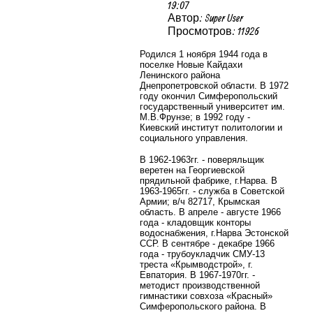
19:07
Автор: Super User
Просмотров: 11926
Родился 1 ноября 1944 года в
поселке Новые Кайдахи
Ленинского района
Днепропетровской области. В 1972
году окончил Симферопольский
государственный университет им.
М.В.Фрунзе; в 1992 году -
Киевский институт политологии и
социального управления.
В 1962-1963гг. - поверяльщик
веретен на Георгиевской
прядильной фабрике, г.Нарва. В
1963-1965гг. - служба в Советской
Армии; в/ч 82717, Крымская
область. В апреле - августе 1966
года - кладовщик конторы
водоснабжения, г.Нарва Эстонской
ССР. В сентябре - декабре 1966
года - трубоукладчик СМУ-13
треста «Крымводстрой», г.
Евпатория. В 1967-1970гг. -
методист производственной
гимнастики совхоза «Красный»
Симферопольского района. В