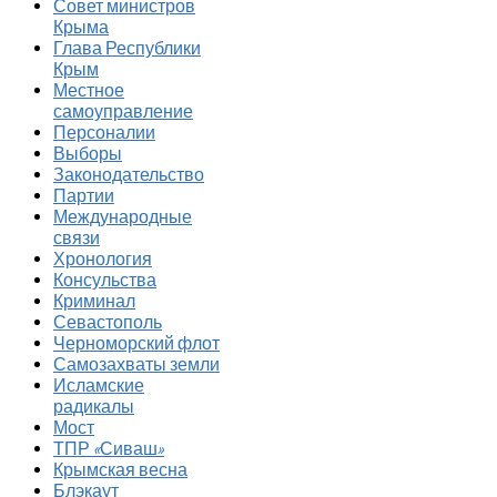
Совет министров
Крыма
Глава Республики
Крым
Местное
самоуправление
Персоналии
Выборы
Законодательство
Партии
Международные
связи
Хронология
Консульства
Криминал
Севастополь
Черноморский флот
Самозахваты земли
Исламские
радикалы
Мост
ТПР «Сиваш»
Крымская весна
Блэкаут