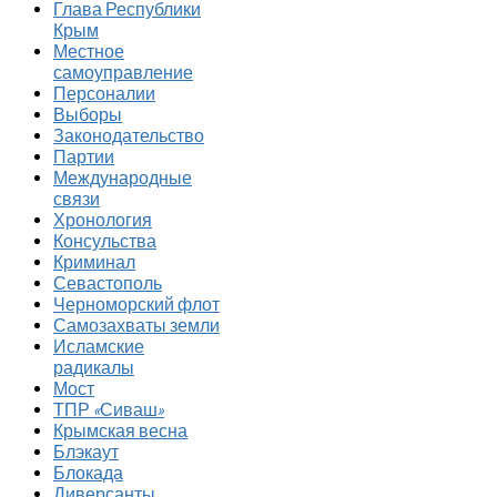
Глава Республики
Крым
Местное
самоуправление
Персоналии
Выборы
Законодательство
Партии
Международные
связи
Хронология
Консульства
Криминал
Севастополь
Черноморский флот
Самозахваты земли
Исламские
радикалы
Мост
ТПР «Сиваш»
Крымская весна
Блэкаут
Блокада
Диверсанты