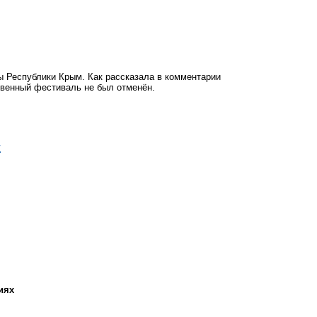
ы Республики Крым.
Как рассказала в комментарии
твенный фестиваль не был отменён.
»
иях