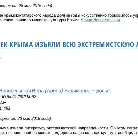
сти» от 28 мая 2015 года)
ие
крымско-татарского
народа долгие годы искусственно тормозилось ук
елению, заявила министр культуры Крыма
Арина Новосельская
.
ЕК КРЫМА ИЗЪЯЛИ ВСЮ ЭКСТРЕМИСТСКУЮ Л
И
Новосельская Вера (Арина) Вадимовна — досье
 05.04.2019 13:02
User
: 203
рм» от 28 мая 2015 года)
рыма изъяли литературу экстремистской направленности. Об этом сего
сии, посвященной вопросам поддержки национальных культур, сообщила