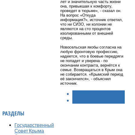
лет и значительную часть жизни
она, привыкшая к комфорту,
проведет в тюрьме», - сказал он.
На вопрос «Откуда
информация?», источник ответил,
что ни СИЗО, ни колонии не
являются на сто процентов
изолированными от внешней
среды.
Новосельская якобы согласна на
любую фронтовую профессию,
надеется, что в боевые передряги
не попадет и уверена - по
окончании контракта, вернётся к
семье. Возвращаться в Крым она
не собирается. «Крымский период
её закончился», - объяснил
источник.
< НАЗАД
ВПЕРЁД >
РАЗДЕЛЫ
Государственный
Совет Крыма