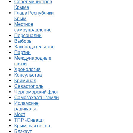
Совет министров
Крыма
Глава Республики
Крым
Местное
самоуправление
Персоналии
Выборы
Законодательство
Партии
Международные
связи
Хронология
Консульства
Криминал
Севастополь
Черноморский флот
Самозахваты земли
Исламские
радикалы
Мост
ТПР «Сиваш»
Крымская весна
Блэкаут