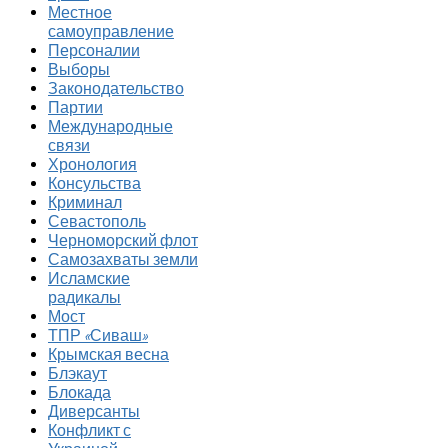
Местное
самоуправление
Персоналии
Выборы
Законодательство
Партии
Международные
связи
Хронология
Консульства
Криминал
Севастополь
Черноморский флот
Самозахваты земли
Исламские
радикалы
Мост
ТПР «Сиваш»
Крымская весна
Блэкаут
Блокада
Диверсанты
Конфликт с