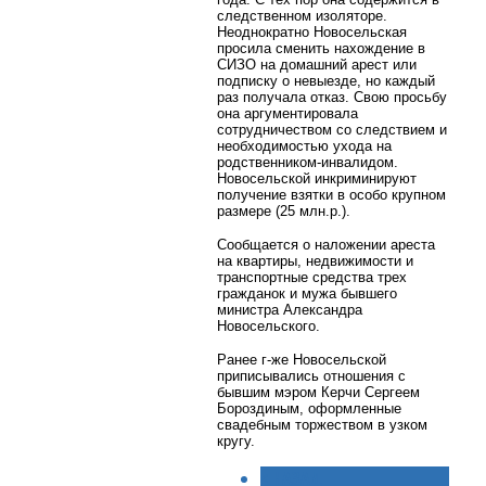
следственном изоляторе.
Неоднократно Новосельская
просила сменить нахождение в
СИЗО на домашний арест или
подписку о невыезде, но каждый
раз получала отказ. Свою просьбу
она аргументировала
сотрудничеством со следствием и
необходимостью ухода на
родственником-инвалидом.
Новосельской инкриминируют
получение взятки в особо крупном
размере (25 млн.р.).
Сообщается о наложении ареста
на квартиры, недвижимости и
транспортные средства трех
гражданок и мужа бывшего
министра Александра
Новосельского.
Ранее г-же Новосельской
приписывались отношения с
бывшим мэром Керчи Сергеем
Бороздиным, оформленные
свадебным торжеством в узком
кругу.
< НАЗАД