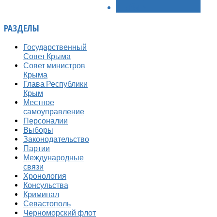
ВПЕРЁД >
РАЗДЕЛЫ
Государственный
Совет Крыма
Совет министров
Крыма
Глава Республики
Крым
Местное
самоуправление
Персоналии
Выборы
Законодательство
Партии
Международные
связи
Хронология
Консульства
Криминал
Севастополь
Черноморский флот