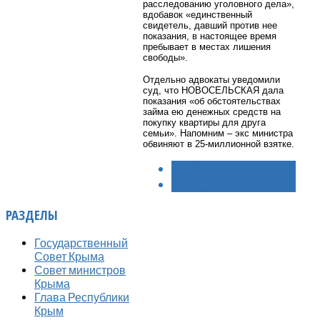
расследованию уголовного дела»,
вдобавок «единственный
свидетель, давший против нее
показания, в настоящее время
пребывает в местах лишения
свободы».
Отдельно адвокаты уведомили
суд, что НОВОСЕЛЬСКАЯ дала
показания «об обстоятельствах
займа ею денежных средств на
покупку квартиры для друга
семьи». Напомним – экс министра
обвиняют в 25-миллионной взятке.
< НАЗАД
ВПЕРЁД >
РАЗДЕЛЫ
Государственный
Совет Крыма
Совет министров
Крыма
Глава Республики
Крым