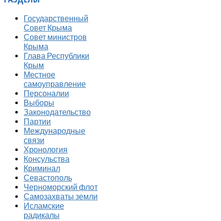
Государственный
Совет Крыма
Совет министров
Крыма
Глава Республики
Крым
Местное
самоуправление
Персоналии
Выборы
Законодательство
Партии
Международные
связи
Хронология
Консульства
Криминал
Севастополь
Черноморский флот
Самозахваты земли
Исламские
радикалы