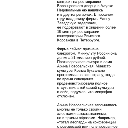
контракт на реставрацию
Воронцовского дворца в Алупке.
Недовольные ею нашлись
и в других регионах. В прошлом
году владелицу фирмы Елену
Завадскую задержали,
ее подозревают в хищении более
19 млн при реставрации
консерватории Римского-
Корсакова в Петербурге.
Фирма сейчас признана
банкротом. Минкульту России она
должна 31 миллион рублей.
Противоречивая фигура и сама
Арина Новосельская. Министр
культуры Крыма буквально
прогремела на всю страну, когда
во время совещания
продемонстрировала полное
отсутствие этой самой культуры
в себе, подумав, что микрофон
отключен.
Арина Новосельская запомнилась
многим не только своими
хлесткими высказываниями,
но и яркими образами. Например,
«тотал леопард» на конференции
с рок-звездой или полупрозрачное