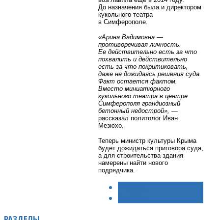
До назначения была и директором
кукольного театра
в Симферополе.
«Арина Вадимовна —
противоречивая личность.
Ее действительно есть за что
похвалить и действительно
есть за что покритиковать,
даже не дожидаясь решения суда.
Факт остается фактом.
Вместо миниатюрного
кукольного театра в центре
Симферополя грандиозный
бетонный недострой»,
—
рассказал политолог Иван
Мезюхо.
Теперь министр культуры Крыма
будет дожидаться приговора суда,
а для строительства здания
намерены найти нового
подрядчика.
< НАЗАД
ВПЕРЁД >
РАЗДЕЛЫ