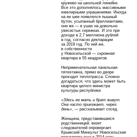
кружево на школьной линейке.
Все это дополнялось массивными
ювелирными украшениями. Иногда
на ее шее появлялся пышный
бутон, усыпанный бриллиантами,
они же — в ушах на довольно
увесистых сережках. И это при
доходе в 2,7 миллиона рублей
в год, согласно декларации
за 2019 год. По ней же,
в собственности
у Новосельской — скромная
квартира в 55 квадратов.
Непримечательная панельная
пятиэтажка, прямо во дворе
проходит теплотрасса. Сложно
догадаться, что здесь может быть
квартира целого министра
культуры республики.
«Здесь ее мать и брат живут.
Она часто приезжает, через
день»
, — рассказывает сосед.
Женщина, представившаяся
родственницей, визит
следователей опровергает.
Крымский Минкульт Новосельская
возглавила еще в 2014 году.