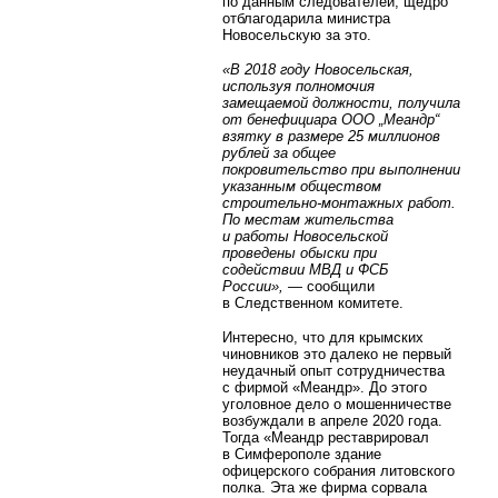
по данным следователей, щедро
отблагодарила министра
Новосельскую за это.
«В 2018 году Новосельская,
используя полномочия
замещаемой должности, получила
от бенефициара ООО „Меандр“
взятку в размере 25 миллионов
рублей за общее
покровительство при выполнении
указанным обществом
строительно-монтажных работ.
По местам жительства
и работы Новосельской
проведены обыски при
содействии МВД и ФСБ
России»,
— сообщили
в Следственном комитете.
Интересно, что для крымских
чиновников это далеко не первый
неудачный опыт сотрудничества
с фирмой «Меандр». До этого
уголовное дело о мошенничестве
возбуждали в апреле 2020 года.
Тогда «Меандр реставрировал
в Симферополе здание
офицерского собрания литовского
полка. Эта же фирма сорвала