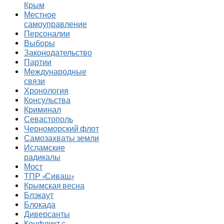
Крым
Местное
самоуправление
Персоналии
Выборы
Законодательство
Партии
Международные
связи
Хронология
Консульства
Криминал
Севастополь
Черноморский флот
Самозахваты земли
Исламские
радикалы
Мост
ТПР «Сиваш»
Крымская весна
Блэкаут
Блокада
Диверсанты
Конфликт с