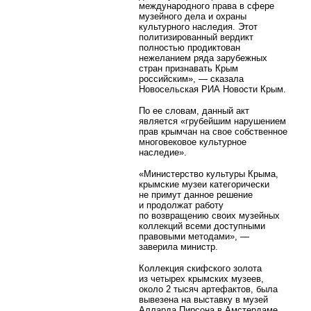
международного права в сфере
музейного дела и охраны
культурного наследия. Этот
политизированный вердикт
полностью продиктован
нежеланием ряда зарубежных
стран признавать Крым
российским», — сказала
Новосельская РИА Новости Крым.
По ее словам, данный акт
является «грубейшим нарушением
прав крымчан на свое собственное
многовековое культурное
наследие».
«Министерство культуры Крыма,
крымские музеи категорически
не примут данное решение
и продолжат работу
по возвращению своих музейных
коллекций всеми доступными
правовыми методами», —
заверила министр.
Коллекция скифского золота
из четырех крымских музеев,
около 2 тысяч артефактов, была
вывезена на выставку в музей
Алларда Пирсона в Амстердаме