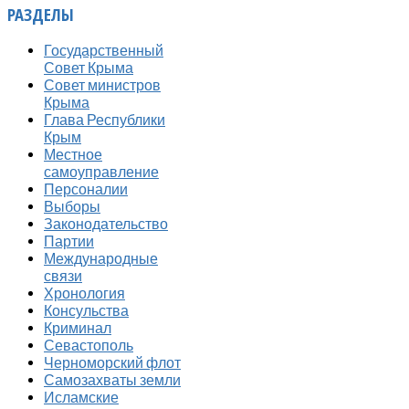
РАЗДЕЛЫ
Государственный
Совет Крыма
Совет министров
Крыма
Глава Республики
Крым
Местное
самоуправление
Персоналии
Выборы
Законодательство
Партии
Международные
связи
Хронология
Консульства
Криминал
Севастополь
Черноморский флот
Самозахваты земли
Исламские