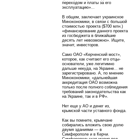
переходом и платы за его
эксплуатацию»...
В общем, заключает украинское
Минэкономики, в связи с большой
стоимостью проекта ($700 млн.)
«финансирование данного проекта
из госбюджета в ближайшие
десять лет невозможно». Ищите,
значит, инвесторов.
Само ОАО «Керченский мост»,
которое, как считают его отцы-
основатели, уже легитимно
дальше некуда, на Украине... не
зарегистрировано. А, по мнению
Минэкономики, «дальнейшая
аккредитация ОАО возможна
только после полного соблюдения
требований законодательства как
на Украине, так и в РФ».
Нет еще у АО и денег из,
крымской части уставного фонда.
Как вы помните, крымчане
собирались вложить свою долю
двумя зданиями — в
Симферополе и в Керчи.
Симферопольская мэрия под