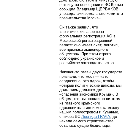
долларов. Об этом в минувшую
пятницу на совещании в ВС Крыма
сообщил Владимир ЩЕРБАКОВ,
управделами земельного комитета
правительства Москвы.
Он также заявил, что
«практически завершена
формальная регистрация АО в
Московской регистрационной
палате: оно имеет счет, логотип,
все признаки акционерного
общества». При этом строго
соблюдено украинское и
российское законодательство.
Наконец-то главы двух государств
признали, что мост — «это
сердцевина, это ядро», чтобы
«открыв политические шлюзы, мы
двигались дальше» для
«спасения экономики Крыма». В
общем, как вы поняли по цитатам
из главного крымского
вдохновителя идеи моста между
нашим полуостровом и Кубанью,
спикера ВС
Леонида ГРАЧА
, до
начала самого строительства
остались сущие безделицы.