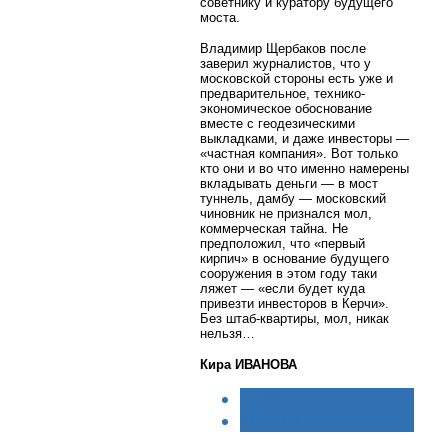
советнику и куратору будущего
моста.
Владимир Щербаков после
заверил журналистов, что у
московской стороны есть уже и
предварительное, технико-
экономическое обоснование
вместе с геодезическими
выкладками, и даже инвесторы —
«частная компания». Вот только
кто они и во что именно намерены
вкладывать деньги — в мост
туннель, дамбу — московский
чиновник не признался мол,
коммерческая тайна. Не
предположил, что «первый
кирпич» в основание будущего
сооружения в этом году таки
ляжет — «если будет куда
привезти инвесторов в Керчи».
Без штаб-квартиры, мол, никак
нельзя…
Кира ИВАНОВА
< НАЗАД
ВПЕРЁД >