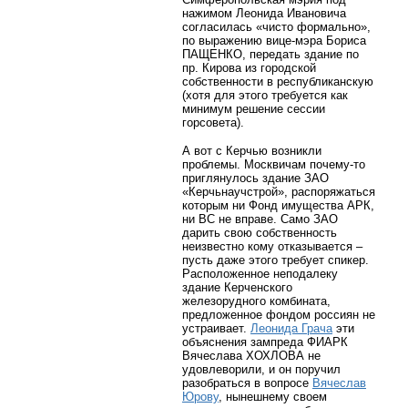
нажимом Леонида Ивановича
согласилась «чисто формально»,
по выражению вице-мэра Бориса
ПАЩЕНКО, передать здание по
пр. Кирова из городской
собственности в республиканскую
(хотя для этого требуется как
минимум решение сессии
горсовета).
А вот с Керчью возникли
проблемы. Москвичам почему-то
приглянулось здание ЗАО
«Керчьнаучстрой», распоряжаться
которым ни Фонд имущества АРК,
ни ВС не вправе. Само ЗАО
дарить свою собственность
неизвестно кому отказывается –
пусть даже этого требует спикер.
Расположенное неподалеку
здание Керченского
железорудного комбината,
предложенное фондом россиян не
устраивает.
Леонида Грача
эти
объяснения зампреда ФИАРК
Вячеслава ХОХЛОВА не
удовлеворили, и он поручил
разобраться в вопросе
Вячеслав
Юрову
, нынешнему своем