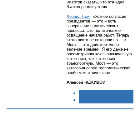
не готов сказать, что эта идея
быстро реализуется».
Леонид Грач
: «Устное согласие
президентов — это и есть
завершение политического
процесса. Это политическое
освящение начала работ. Теперь
этого никто не остановит. <….>
Мост — это действительно
веление времени. Я его даже не
рассматриваю как экономическую
категорию, как категорию
транспортную. Мост — это
категория особо геополитическая,
особо межэтническая».
Алексей НЕЖИВОЙ
< НАЗАД
ВПЕРЁД >