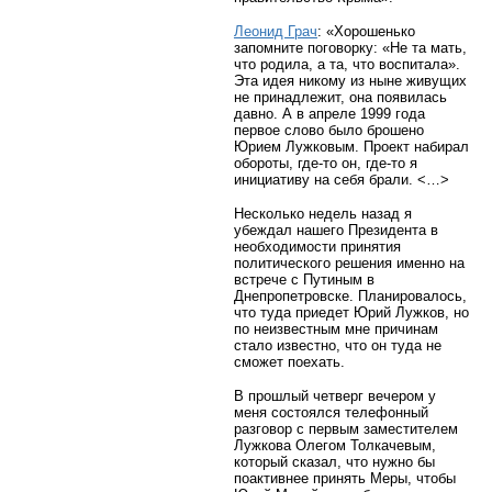
Леонид Грач
: «Хорошенько
запомните поговорку: «Не та мать,
что родила, а та, что воспитала».
Эта идея никому из ныне живущих
не принадлежит, она появилась
давно. А в апреле 1999 года
первое слово было брошено
Юрием Лужковым. Проект набирал
обороты, где-то он, где-то я
инициативу на себя брали. <…>
Несколько недель назад я
убеждал нашего Президента в
необходимости принятия
политического решения именно на
встрече с Путиным в
Днепропетровске. Планировалось,
что туда приедет Юрий Лужков, но
по неизвестным мне причинам
стало известно, что он туда не
сможет поехать.
В прошлый четверг вечером у
меня состоялся телефонный
разговор с первым заместителем
Лужкова Олегом Толкачевым,
который сказал, что нужно бы
поактивнее принять Меры, чтобы