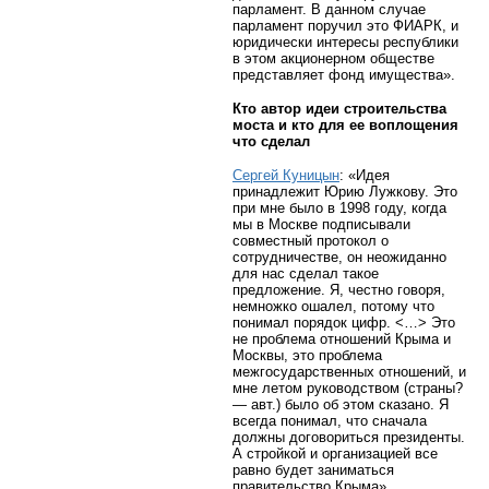
парламент. В данном случае
парламент поручил это ФИАРК, и
юридически интересы республики
в этом акционерном обществе
представляет фонд имущества».
Кто автор идеи строительства
моста и кто для ее воплощения
что сделал
Сергей Куницын
: «Идея
принадлежит Юрию Лужкову. Это
при мне было в 1998 году, когда
мы в Москве подписывали
совместный протокол о
сотрудничестве, он неожиданно
для нас сделал такое
предложение. Я, честно говоря,
немножко ошалел, потому что
понимал порядок цифр. <…> Это
не проблема отношений Крыма и
Москвы, это проблема
межгосударственных отношений, и
мне летом руководством (страны?
— авт.) было об этом сказано. Я
всегда понимал, что сначала
должны договориться президенты.
А стройкой и организацией все
равно будет заниматься
правительство Крыма».