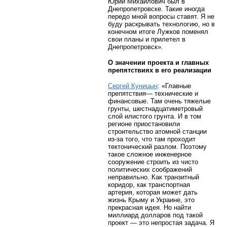
Юрий Михайлович был в
Днепропетровске. Такие иногда
передо мной вопросы ставят. Я не
буду раскрывать технологию, но в
конечном итоге Лужков поменял
свои планы и прилетел в
Днепропетровск».
О значении проекта и главных
препятствиях в его реализации
Сергей Куницын
: «Главные
препятствия— технические и
финансовые. Там очень тяжелые
грунты, шестнадцатиметровый
слой илистого грунта. И в том
регионе приостановили
строительство атомной станции
из-за того, что там проходит
тектонический разлом. Поэтому
такое сложное инженерное
сооружение строить из чисто
политических соображений
неправильно. Как транзитный
коридор, как транспортная
артерия, которая может дать
жизнь Крыму и Украине, это
прекрасная идея. Но найти
миллиард долларов под такой
проект — это непростая задача. Я