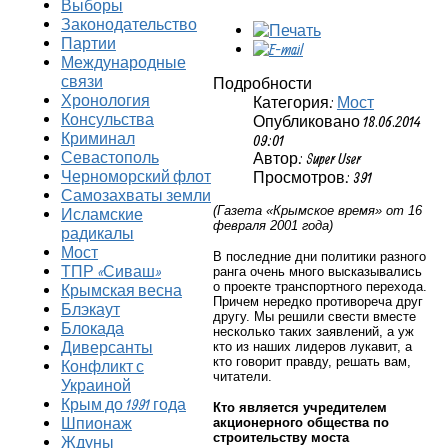
Выборы
Законодательство
Партии
Международные
связи
Подробности
Хронология
Категория:
Мост
Консульства
Опубликовано 18.06.2014
Криминал
09:01
Севастополь
Автор: Super User
Черноморский флот
Просмотров: 391
Самозахваты земли
(Газета «Крымское время» от 16
Исламские
февраля 2001 года)
радикалы
Мост
В последние дни политики разного
ТПР «Сиваш»
ранга очень много высказывались
о проекте транспортного перехода.
Крымская весна
Причем нередко противореча друг
Блэкаут
другу. Мы решили свести вместе
Блокада
несколько таких заявлений, а уж
Диверсанты
кто из наших лидеров лукавит, а
кто говорит правду, решать вам,
Конфликт с
читатели.
Украиной
Крым до 1991 года
Кто является учредителем
Шпионаж
акционерного общества по
строительству моста
Ждуны