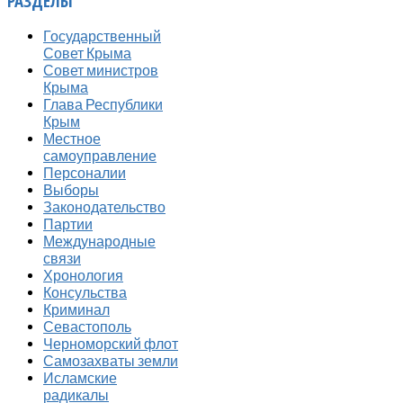
РАЗДЕЛЫ
Государственный
Совет Крыма
Совет министров
Крыма
Глава Республики
Крым
Местное
самоуправление
Персоналии
Выборы
Законодательство
Партии
Международные
связи
Хронология
Консульства
Криминал
Севастополь
Черноморский флот
Самозахваты земли
Исламские
радикалы