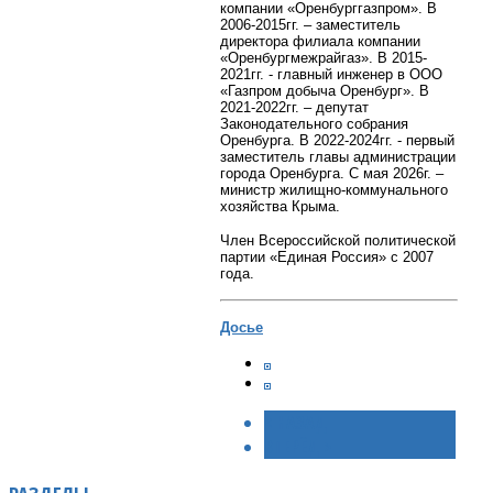
компании «Оренбурггазпром». В
2006-2015гг. – заместитель
директора филиала компании
«Оренбургмежрайгаз». В 2015-
2021гг. - главный инженер в ООО
«Газпром добыча Оренбург». В
2021-2022гг. – депутат
Законодательного собрания
Оренбурга. В 2022-2024гг. - первый
заместитель главы администрации
города Оренбурга. С мая 2026г. –
министр жилищно-коммунального
хозяйства Крыма.
Член Всероссийской политической
партии «Единая Россия» с 2007
года.
Досье
< НАЗАД
ВПЕРЁД >