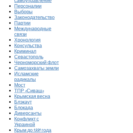
самоуправление
Персоналии
Выборы
Законодательство
Партии
Международные
связи
Хронология
Консульства
Криминал
Севастополь
Черноморский флот
Самозахваты земли
Исламские
радикалы
Мост
ТПР «Сиваш»
Крымская весна
Блэкаут
Блокада
Диверсанты
Конфликт с
Украиной
Крым до 1991 года