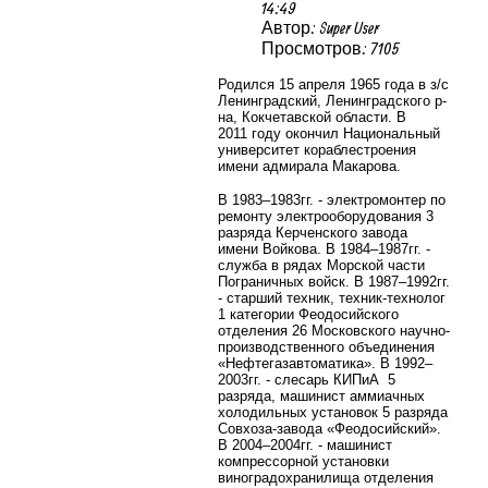
14:49
Автор: Super User
Просмотров: 7105
Родился
15 апреля 1965 года в з/с
Ленинградский, Ленинградского р-
на, Кокчетавской области. В
2011 году окончил Национальный
университет кораблестроения
имени адмирала Макарова.
В 1983–1983гг. - электромонтер по
ремонту электрооборудования 3
разряда Керченского завода
имени Войкова. В 1984–1987гг. -
служба в рядах Морской части
Пограничных войск. В 1987–1992гг.
- старший техник, техник-технолог
1 категории Феодосийского
отделения 26 Московского научно-
производственного объединения
«Нефтегазавтоматика». В 1992–
2003гг. - слесарь КИПиА 5
разряда, машинист аммиачных
холодильных установок 5 разряда
Совхоза-завода «Феодосийский».
В 2004–2004гг. - машинист
компрессорной установки
виноградохранилища отделения