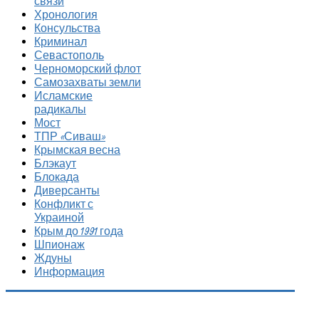
связи
Хронология
Консульства
Криминал
Севастополь
Черноморский флот
Самозахваты земли
Исламские
радикалы
Мост
ТПР «Сиваш»
Крымская весна
Блэкаут
Блокада
Диверсанты
Конфликт с
Украиной
Крым до 1991 года
Шпионаж
Ждуны
Информация