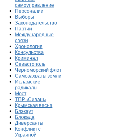
самоуправление
Персоналии
Выборы
Законодательство
Партии
Международные
связи
Хронология
Консульства
Криминал
Севастополь
Черноморский флот
Самозахваты земли
Исламские
радикалы
Мост
ТПР «Сиваш»
Крымская весна
Блэкаут
Блокада
Диверсанты
Конфликт с
Украиной