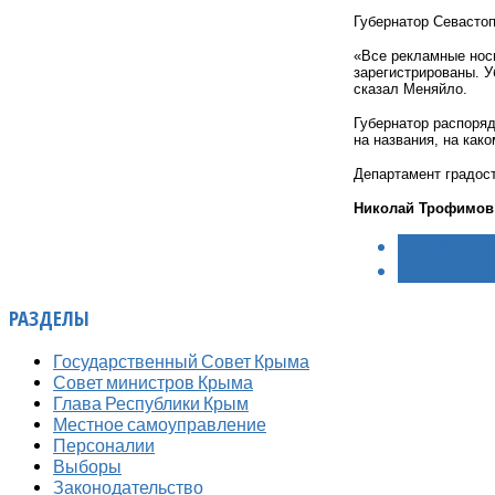
Губернатор Севасто
«Все рекламные носи
зарегистрированы. У
сказал Меняйло.
Губернатор распоряд
на названия, на как
Департамент градост
Николай Трофимов
< НАЗАД
ВПЕРЁД >
РАЗДЕЛЫ
Государственный Совет Крыма
Совет министров Крыма
Глава Республики Крым
Местное самоуправление
Персоналии
Выборы
Законодательство