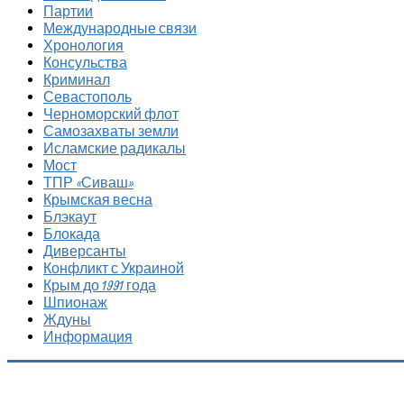
Партии
Международные связи
Хронология
Консульства
Криминал
Севастополь
Черноморский флот
Самозахваты земли
Исламские радикалы
Мост
ТПР «Сиваш»
Крымская весна
Блэкаут
Блокада
Диверсанты
Конфликт с Украиной
Крым до 1991 года
Шпионаж
Ждуны
Информация