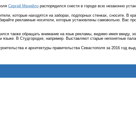
поля
Сергей Меняйло
распорядился снести в городе всю незаконно уста
тели, которые находятся на заборах, подпорных стенках, сносите. В кр
бирайте рекламные носители, которые установлены самовольно. Вас про
ился также обращать внимание на язык рекламы, видимо имея ввиду, зо
ом языке. В Студгородке, например. Выставляют старые непонятные
пала
роительства и архитектуры правительства Севастополя за 2016 год выд