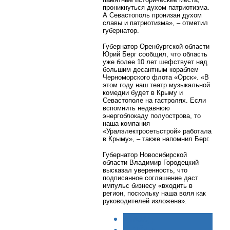
проникнуться духом патриотизма.
А Севастополь пронизан духом
славы и патриотизма», – отметил
губернатор.
Губернатор Оренбургской области
Юрий Берг сообщил, что область
уже более 10 лет шефствует над
большим десантным кораблем
Черноморского флота «Орск». «В
этом году наш театр музыкальной
комедии будет в Крыму и
Севастополе на гастролях. Если
вспомнить недавнюю
энергоблокаду полуострова, то
наша компания
«Уралэлектросетьстрой» работала
в Крыму», – также напомнил Берг.
Губернатор Новосибирской
области Владимир Городецкий
высказал уверенность, что
подписанное соглашение даст
импульс бизнесу «входить в
регион, поскольку наша воля как
руководителей изложена».
< НАЗАД
ВПЕРЁД >