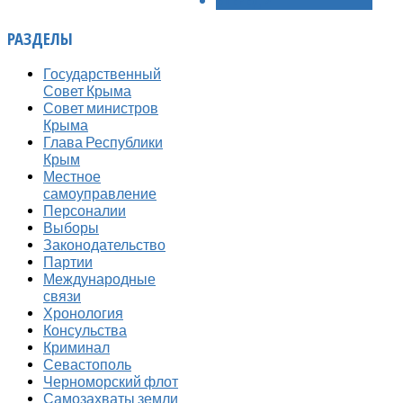
РАЗДЕЛЫ
Государственный
Совет Крыма
Совет министров
Крыма
Глава Республики
Крым
Местное
самоуправление
Персоналии
Выборы
Законодательство
Партии
Международные
связи
Хронология
Консульства
Криминал
Севастополь
Черноморский флот
Самозахваты земли