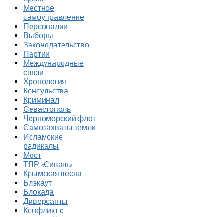
Местное
самоуправление
Персоналии
Выборы
Законодательство
Партии
Международные
связи
Хронология
Консульства
Криминал
Севастополь
Черноморский флот
Самозахваты земли
Исламские
радикалы
Мост
ТПР «Сиваш»
Крымская весна
Блэкаут
Блокада
Диверсанты
Конфликт с