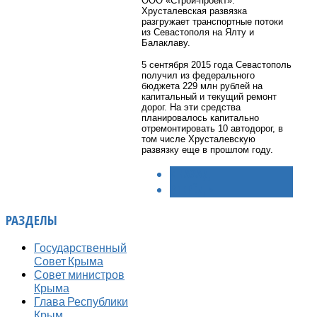
ООО «Строй-проект».
Хрусталевская развязка
разгружает транспортные потоки
из Севастополя на Ялту и
Балаклаву.
5 сентября 2015 года Севастополь
получил из федерального
бюджета 229 млн рублей на
капитальный и текущий ремонт
дорог. На эти средства
планировалось капитально
отремонтировать 10 автодорог, в
том числе Хрусталевскую
развязку еще в прошлом году.
< НАЗАД
ВПЕРЁД >
РАЗДЕЛЫ
Государственный
Совет Крыма
Совет министров
Крыма
Глава Республики
Крым