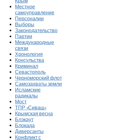
Крым
Местное
самоуправление
Персоналии
Выборы
Законодательство
Партии
Международные
связи
Хронология
Консульства
Криминал
Севастополь
Черноморский флот
Самозахваты земли
Исламские
радикалы
Мост
ТПР «Сиваш»
Крымская весна
Блэкаут
Блокада
Диверсанты
Конфликт с