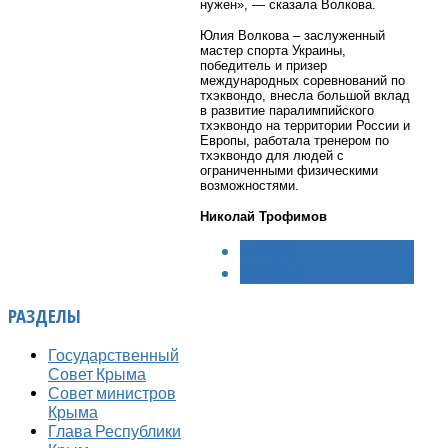
нужен», — сказала Волкова.
Юлия Волкова – заслуженный
мастер спорта Украины,
победитель и призер
международных соревнований по
тхэквондо, внесла большой вклад
в развитие паралимпийского
тхэквондо на территории России и
Европы, работала тренером по
тхэквондо для людей с
ограниченными физическими
возможностями.
Николай Трофимов
< НАЗАД
ВПЕРЁД >
РАЗДЕЛЫ
Государственный
Совет Крыма
Совет министров
Крыма
Глава Республики