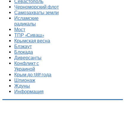
Севастополь
Черноморский флот
Самозахваты земли
Исламские
радикалы
Мост
ТПР «Сиваш»
Крымская весна
Блэкаут
Блокада
Диверсанты
Конфликт с
Украиной
Крым до 1991 года
Шпионаж
Ждуны
Информация