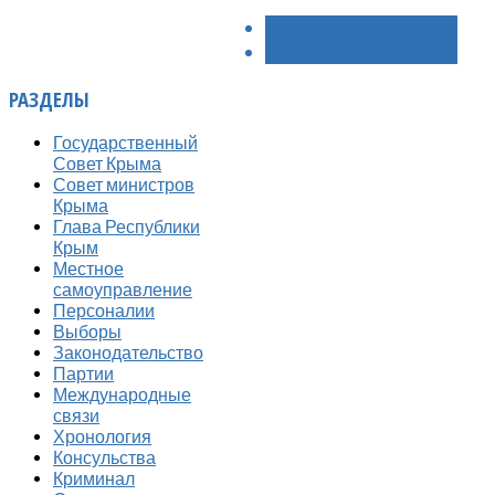
< НАЗАД
ВПЕРЁД >
РАЗДЕЛЫ
Государственный
Совет Крыма
Совет министров
Крыма
Глава Республики
Крым
Местное
самоуправление
Персоналии
Выборы
Законодательство
Партии
Международные
связи
Хронология
Консульства
Криминал