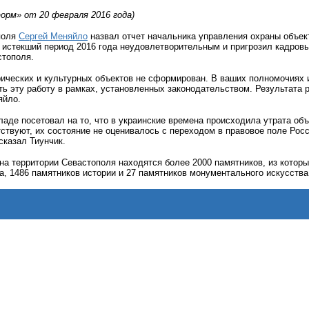
рм» от 20 февраля 2016 года)
поля
Сергей Меняйло
назвал отчет начальника управления охраны объект
и истекший период 2016 года неудовлетворительным и пригрозил кадров
стополя.
ических и культурных объектов не сформирован. В ваших полномочиях и
 эту работу в рамках, установленных законодательством. Результата р
яйло.
ладе посетовал на то, что в украинские времена происходила утрата об
тствуют, их состояние не оценивалось с переходом в правовое поле Рос
сказал Тиунчик.
на территории Севастополя находятся более 2000 памятников, из которы
а, 1486 памятников истории и 27 памятников монументального искусства