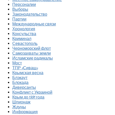
Персоналии
Выборы
Законодательство
Партии
Международные связи
Хронология
Консульства
Криминал
Севастополь
Черноморский флот
Самозахваты земли
Исламские радикалы
Мост
ТПР «Сиваш»
Крымская весна
Блэкаут
Блокада
Диверсанты
Конфликт с Украиной
Крым до 1991 года
Шпионаж
Ждуны
Информация