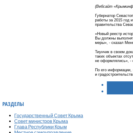
(Вебсайт «Крыминфо
Губернатор Севасто
работы за 2015 год 
правительства Сева
«Новый реестр истор
Вы должны выполнять
меры», - сказал Мен
Тиунчик в своем док
таких объектах отсу
не оформлялись», - 
По его информации, 
и градостроительств
< НАЗАД
ВПЕРЁД >
РАЗДЕЛЫ
Государственный Совет Крыма
Совет министров Крыма
Глава Республики Крым
Местное самоуправление