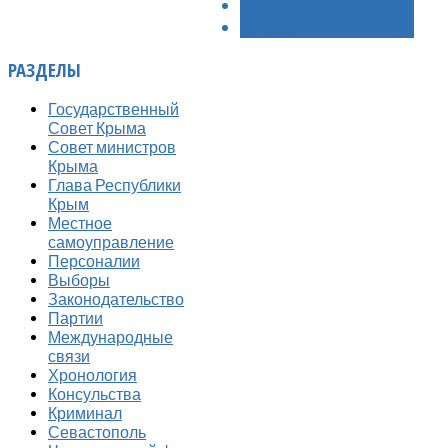
< НАЗАД
ВПЕРЁД >
РАЗДЕЛЫ
Государственный
Совет Крыма
Совет министров
Крыма
Глава Республики
Крым
Местное
самоуправление
Персоналии
Выборы
Законодательство
Партии
Международные
связи
Хронология
Консульства
Криминал
Севастополь