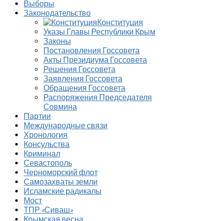
Выборы
Законодательство
Конституция
Указы Главы Республики Крым
Законы
Постановления Госсовета
Акты Президиума Госсовета
Решения Госсовета
Заявления Госсовета
Обращения Госсовета
Распоряжения Председателя
Совмина
Партии
Международные связи
Хронология
Консульства
Криминал
Севастополь
Черноморский флот
Самозахваты земли
Исламские радикалы
Мост
ТПР «Сиваш»
Крымская весна