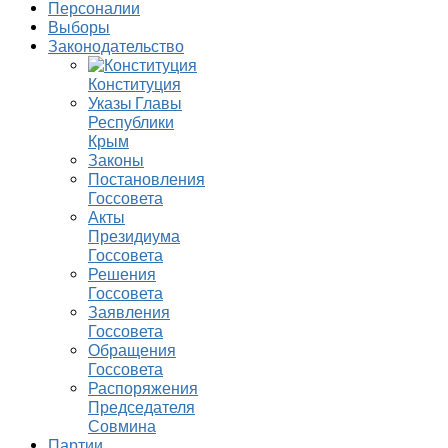
Персоналии
Выборы
Законодательство
Конституция
Указы Главы
Республики
Крым
Законы
Постановления
Госсовета
Акты
Президиума
Госсовета
Решения
Госсовета
Заявления
Госсовета
Обращения
Госсовета
Распоряжения
Председателя
Совмина
Партии