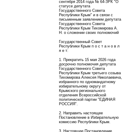
сентября 2014 года № 64-ЗРК "О
статусе депутата
Государственного Совета
Республики Крым" и в связи с
письменным заявлением депутата
Государственного Совета
Республики Крым Тихомирова А.
Н. о сложении своих полномочий
Государственный Совет
Республики Крым п о с т а н о в л
я е т:
1. Прекратить 15 мая 2026 года
досрочно полномочия депутата
Государственного Совета
Республики Крым третьего созыва
Тихомирова Алексея Николаевича,
избранного по одномандатному
избирательному округу от
Крымского регионального
отделения Всероссийской
политической партии "ЕДИНАЯ
РОССИЯ".
2. Направить настоящее
Постановление в Избирательную
комиссию Республики Крым.
3. Настоящее Постановление