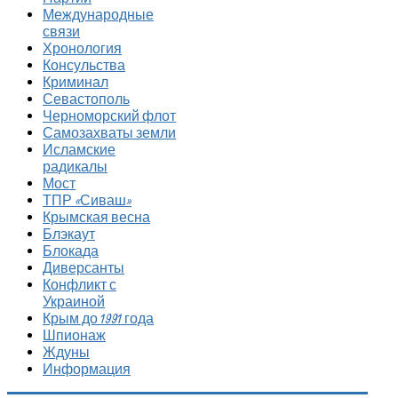
Международные
связи
Хронология
Консульства
Криминал
Севастополь
Черноморский флот
Самозахваты земли
Исламские
радикалы
Мост
ТПР «Сиваш»
Крымская весна
Блэкаут
Блокада
Диверсанты
Конфликт с
Украиной
Крым до 1991 года
Шпионаж
Ждуны
Информация