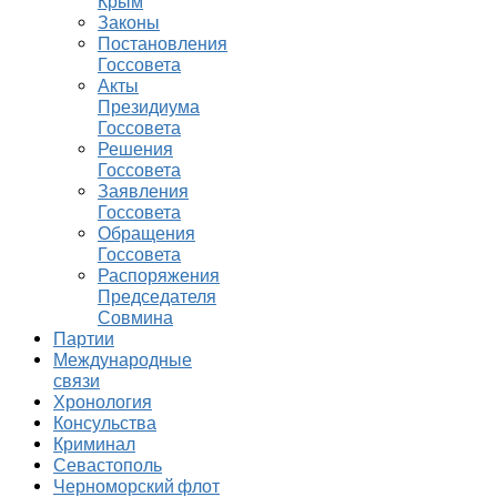
Крым
Законы
Постановления
Госсовета
Акты
Президиума
Госсовета
Решения
Госсовета
Заявления
Госсовета
Обращения
Госсовета
Распоряжения
Председателя
Совмина
Партии
Международные
связи
Хронология
Консульства
Криминал
Севастополь
Черноморский флот