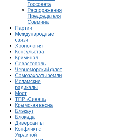
Госсовета
Распоряжения
Председателя
Совмина
Партии
Международные
связи
Хронология
Консульства
Криминал
Севастополь
Черноморский флот
Самозахваты земли
Исламские
радикалы
Мост
ТПР «Сиваш»
Крымская весна
Блэкаут
Блокада
Диверсанты
Конфликт с
Украиной