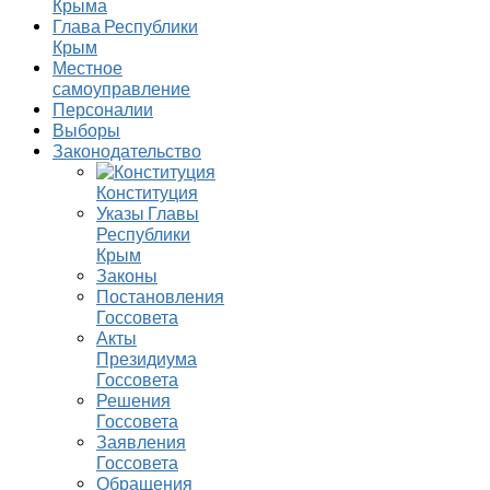
Крыма
Глава Республики
Крым
Местное
самоуправление
Персоналии
Выборы
Законодательство
Конституция
Указы Главы
Республики
Крым
Законы
Постановления
Госсовета
Акты
Президиума
Госсовета
Решения
Госсовета
Заявления
Госсовета
Обращения