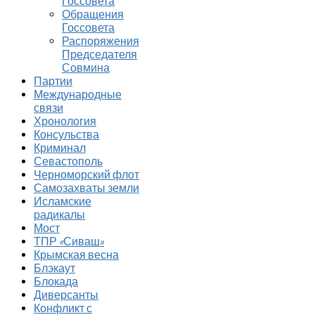
Госсовета
Обращения
Госсовета
Распоряжения
Председателя
Совмина
Партии
Международные
связи
Хронология
Консульства
Криминал
Севастополь
Черноморский флот
Самозахваты земли
Исламские
радикалы
Мост
ТПР «Сиваш»
Крымская весна
Блэкаут
Блокада
Диверсанты
Конфликт с