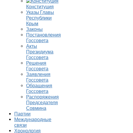
Конституция
Указы Главы
Республики
Крым
Законы
Постановления
Госсовета
Акты
Президиума
Госсовета
Решения
Госсовета
Заявления
Госсовета
Обращения
Госсовета
Распоряжения
Председателя
Совмина
Партии
Международные
связи
Хронология