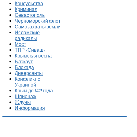
Консульства
Криминал
Севастополь
Черноморский флот
Самозахваты земли
Исламские
радикалы
Мост
ТПР «Сиваш»
Крымская весна
Блэкаут
Блокада
Диверсанты
Конфликт с
Украиной
Крым до 1991 года
Шпионаж
Ждуны
Информация