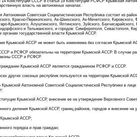
и 14 Конституции СССР и статьи 19 Конституции РСФСР Крымская Автон
арственную власть на автономных началах.
 Автономная Советская Социалистическая Республика состоит из район
ского, Красно-Перекопского, Ак-Шеихского, Ак-Мечетского, Кировского, 
аро-Крымского, Алуштинского, Ялтинского, Зуйского, Бахчисарайского, 
ндорфского и Тельманского, и городов: Симферополя, Севастополя, Ке
 органам государственной власти Крымской АССР.
ия Крымской АССР не может быть изменяема без согласия Крымской А
ССР и РСФСР обязательны на территории Крымской АССР. В случае ра
законы СССР и РСФСР.
гражданин Крымской АССР является гражданином РСФСР и СССР.
сех других союзных республик пользуются на территории Крымской АС
Крымской Автономной Советской Социалистической Республики в лице е
т:
ституции Крымской АССР, внесение ее на утверждение Верховного Сове
онного деления Крымской АССР, границ районов, городов и внесение н
о Крымской АССР;
венного порядка и прав граждан;