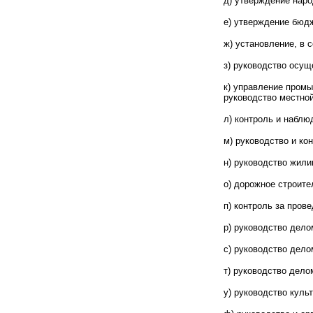
д) утверждение нар
е) утверждение бюд
ж) установление, в 
з) руководство осущ
к) управление пром
руководство местно
л) контроль и набл
м) руководство и ко
н) руководство жил
о) дорожное строите
п) контроль за пров
р) руководство дело
с) руководство дело
т) руководство дело
у) руководство кул