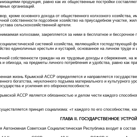
анизациями продукция, равно как их общественные постройки составля
ивных организаций.
ор, кроме основного дохода от общественного колхозного хозяйства, 
ичной собственности подсобное хозяйство на приусадебном участке, жил
 устава сельскохозяйственной артели.
нимаемая колхозами, закрепляется за ними в бесплатное и бессрочное п
социалистической системой хозяйства, являющейся господствующей фо
йство единоличных крестьян и кустарей, основанное на личном труде 
чной собственности граждан на их трудовые доходы и сбережения, на 
 и обихода, на предметы личного потребления и удобства, равно как пр
.
енная жизнь Крымской АССР определяется и направляется государстве
нного богатства, неуклонного подъема материального и культурного ур
осударства и усиления его обороноспособности.
рымской АССР является обязанностью и делом чести каждого способного 
ществляется принцип социализма: «т каждого по его способностям, каж
ГЛАВА II. ГОСУДАРСТВЕННОЕ УСТРО
 Автономная Советская Социалистическая Республика входит в состав