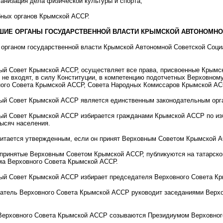
ганизация дела физической культуры и спорта;
бных органов Крымской АССР.
ЫСШИЕ ОРГАНЫ ГОСУДАРСТВЕННОЙ ВЛАСТИ КРЫМСКОЙ АВТОНОМН
рганом государственной власти Крымской Автономной Советской Соци
й Совет Крымской АССР, осуществляет все права, присвоенные Крымско
и не входят, в силу Конституции, в компетенцию подотчетных Верховн
ого Совета Крымской АССР, Совета Народных Комиссаров Крымской АС
й Совет Крымской АССР является единственным законодательным орг
й Совет Крымской АССР избирается гражданами Крымской АССР по изби
тысяч населения.
итается утвержденным, если он принят Верховным Советом Крымской 
принятые Верховным Советом Крымской АССР, публикуются на татарском
ма Верховного Совета Крымской АССР.
й Совет Крымской АССР избирает председателя Верховного Совета Кры
тель Верховного Совета Крымской АССР руководит заседаниями Верхо
ерховного Совета Крымской АССР созываются Президиумом Верховного