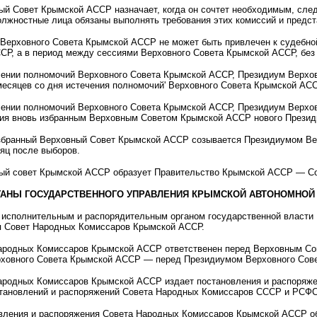
й Совет Крымской АССР назначает, когда он сочтет необходимым, след
олжностные лица обязаны выполнять требования этих комиссий и предс
Верховного Совета Крымской АССР не может быть привлечен к судебной
СР, а в период между сессиями Верховного Совета Крымской АССР, без
ении полномочий Верховного Совета Крымской АССР, Президиум Верхо
месяцев со дня истечения полномочий' Верховного Совета Крымской АСС
ении полномочий Верховного Совета Крымской АССР, Президиум Верхо
ния вновь избранным Верховным Советом Крымской АССР нового Презид
бранный Верховный Совет Крымской АССР созывается Президиумом Ве
сяц после выборов.
й совет Крымской АССР образует Правительство Крымской АССР — Со
ОРГАНЫ ГОСУДАРСТВЕННОГО УПРАВЛЕНИЯ КРЫМСКОЙ АВТОНОМНО
сполнительным и распорядительным органом государственной власти 
я Совет Народных Комиссаров Крымской АССР.
родных Комиссаров Крымской АССР ответственен перед Верховным Сов
ховного Совета Крымской АССР — перед Президиумом Верховного Сове
родных Комиссаров Крымской АССР издает постановления и распоряжен
тановлений и распоряжений Совета Народных Комиссаров СССР и РСФСР
ления и распоряжения Совета Народных Комиссаров Крымской АССР об