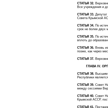
СТАТЬЯ 32.
Верховны
Все учреждения и д
СТАТЬЯ 33.
Депутат 
Совета Крымской АС
СТАТЬЯ 34.
По истеч
срок не более двух 
СТАТЬЯ 35.
По истеч
вплоть до образова
СТАТЬЯ 36.
Вновь из
позже, как через ме
СТАТЬЯ 37.
Верховны
ГЛАВА IV. 
СТАТЬЯ 38.
Высшим и
Республики являетс
СТАТЬЯ 39.
Совет На
между сессиями Вер
СТАТЬЯ 40.
Совет На
Крымской АССР, пос
СТАТЬЯ 41.
Постанов