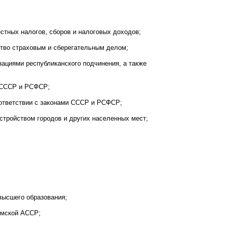
стных налогов, сборов и налоговых доходов;
ство страховым и сберегательным делом;
ациями республиканского подчинения, а также
м СССР и РСФСР;
оответствии с законами СССР и РСФСР;
тройством городов и других населенных мест;
высшего образования;
ымской АССР;