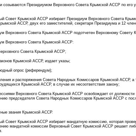
и созываются Президиумом Верховного Совета Крымской АССР по его у
й Совет Крымской АССР избирает Президиум Верховного Совета Крымс
рымской АССР, двух его заместителей, секретаря Президиума и 12 чле
м Верховного Совета Крымской АССР подотчетен Верховному Совету К
ум Верховного Совета Крымской АССР:
 Верховного Совета Крымской АССР;
законов Крымской АССР, издает указы;
родный опрос (референдум);
овления и распоряжения Совета Народных Комиссаров Крымской АССР, а 
рудящихся Крымской АССР, в случае их несоответствия закону;
сессиями Верховного Совета Крымской АССР освобождает от должности
нию председателя Совета Народных Комиссаров Крымской АССР с пос
тные звания Крымской АССР.
й Совет Крымской АССР избирает мандатную комиссию, которая прове
ению мандатной комиссии Верховный Совет Крымской АССР решает либо
в.