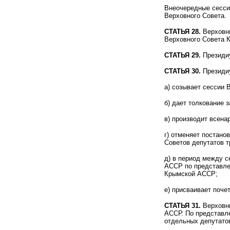
Внеочередные сесси
Верховного Совета.
СТАТЬЯ 28.
Верховны
Верховного Совета К
СТАТЬЯ 29.
Президиу
СТАТЬЯ 30.
Президи
а) созывает сессии
б) дает толкование 
в) производит всена
г) отменяет постан
Советов депутатов т
д) в период между 
АССР по представле
Крымской АССР;
е) присваивает поче
СТАТЬЯ 31.
Верховны
АССР. По представл
отдельных депутато