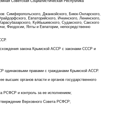
омная Советская Социалистическая Республика
ов: Симферопольского, Джанкойского, Биюк-Онларского,
Фрайдорфского, Евпаторийского, Ичкинского, Ленинского,
Карасубазарского, Куйбышевского, Судакского, Сакского
рчи, Феодосии, Ялты и Евпатории, непосредственно
ССР.
схождения закона Крымской АССР с законами СССР и
СР одинаковыми правами с гражданами Крымской АССР.
е высших органов власти и органов государственного
та РСФСР и контроль за ее исполнением;
а утверждение Верховного Совета РСФСР;