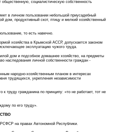
ют общественную, социалистическую собственность
имеет в личном пользовании небольшой приусадебный
ой дом, продуктивный скот, птицу и мелкий хозяйственный
ользование, то есть навечно.
рмой хозяйства в Крымской АССР, допускается законом
и исключающее эксплуатацию чужого труда.
жилой дом и подсобное домашнее хозяйство, на предметы
аво наследования личной собственности граждан -
нным народно-хозяйственным планом в интересах
овня трудящихся, укрепления независимости
к труду гражданина по принципу: «то не работает, тот не
дому по его труду».
ЙСТВО
 РСФСР на правах Автономной Республики.