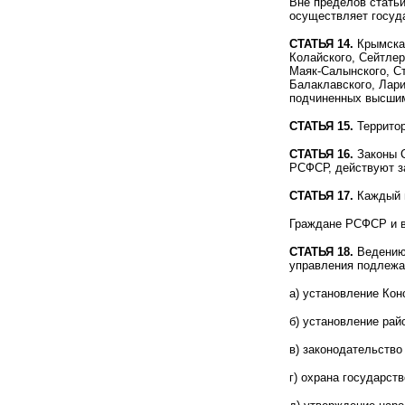
Вне пределов стать
осуществляет госуд
СТАТЬЯ 14.
Крымская
Колайского, Сейтлер
Маяк-Салынского, Ст
Балаклавского, Лари
подчиненных высшим
СТАТЬЯ 15.
Территор
СТАТЬЯ 16.
Законы С
РСФСР, действуют 
СТАТЬЯ 17.
Каждый 
Граждане РСФСР и в
СТАТЬЯ 18.
Ведению 
управления подлежа
а) установление Кон
б) установление рай
в) законодательств
г) охрана государст