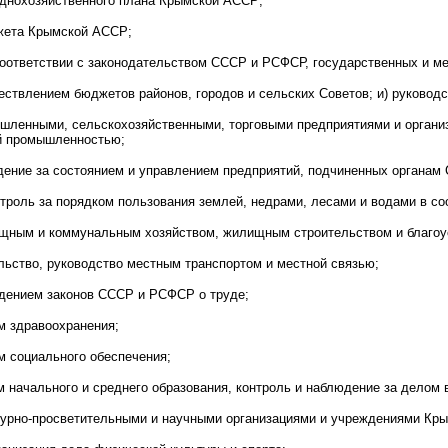
однохозяйственного плана Крымской АССР;
жета Крымской АССР;
соответствии с законодательством СССР и РСФСР, государственных и ме
ествлением бюджетов районов, городов и сельских Советов; и) руковод
ышленными, сельскохозяйственными, торговыми предприятиями и организ
й промышленностью;
юдение за состоянием и управлением предприятий, подчиненных органа
нтроль за порядком пользования землей, недрами, лесами и водами в с
ищным и коммунальным хозяйством, жилищным строительством и благоус
льство, руководство местным транспортом и местной связью;
едением законов СССР и РСФСР о труде;
м здравоохранения;
м социального обеспечения;
м начального и среднего образования, контроль и наблюдение за делом 
ьтурно-просветительными и научными организациями и учреждениями Кр