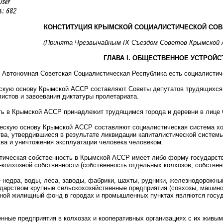
User
: 682
КОНСТИТУЦИЯ КРЫМСКОЙ СОЦИАЛИСТИЧЕСКОЙ СОВ
(Принята Чрезвычайным IX Съездом Советов Крымской А
ГЛАВА I. ОБЩЕСТВЕННОЕ УСТРОЙС
Автономная Советская Социалистическая Республика есть социалистиче
кую основу Крымской АССР составляют Советы депутатов трудящихся, 
истов и завоевания диктатуры пролетариата.
ь в Крымской АССР принадлежит трудящимся города и деревни в лице 
скую основу Крымской АССР составляют социалистическая система хоз
ва, утвердившиеся в результате ликвидации капиталистической системы
ва и уничтожения эксплуатации человека человеком.
ическая собственность в Крымской АССР имеет либо форму государстве
колхозной собственности (собственность отдельных колхозов, собствен
 недра, воды, леса, заводы, фабрики, шахты, рудники, железнодорожный
дарством крупные сельскохозяйственные предприятия (совхозы, машинот
вной жилищный фонд в городах и промышленных пунктах являются госуд
ные предприятия в колхозах и кооперативных организациях с их живым