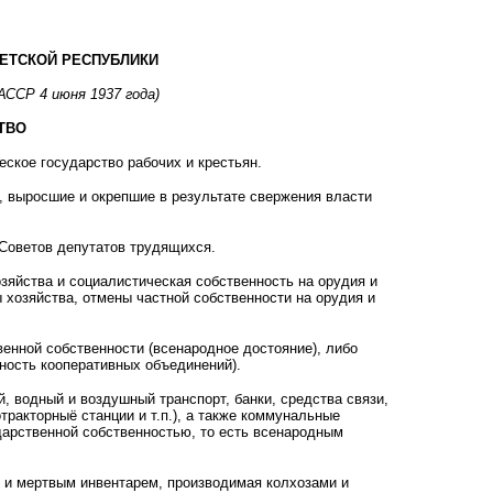
ЕТСКОЙ РЕСПУБЛИКИ
ССР 4 июня 1937 года)
ТВО
ское государство рабочих и крестьян.
выросшие и окрепшие в результате свержения власти
Советов депутатов трудящихся.
яйства и социалистическая собственность на орудия и
 хозяйства, отмены частной собственности на орудия и
нной собственности (всенародное достояние), либо
ность кооперативных объединений).
, водный и воздушный транспорт, банки, средства связи,
ракторныё станции и т.п.), а также коммунальные
арственной собственностью, то есть всенародным
 и мертвым инвентарем, производимая колхозами и