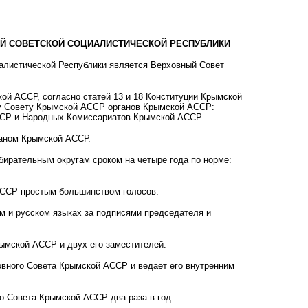
ОЙ СОВЕТСКОЙ СОЦИАЛИСТИЧЕСКОЙ РЕСПУБЛИКИ
алистической Республики является Верховный Совет
й АССР, согласно статей 13 и 18 Конституции Крымской
ому Совету Крымской АССР органов Крымской АССР:
СР и Народных Комиссариатов Крымской АССР.
аном Крымской АССР.
рательным округам сроком на четыре года по норме:
АССР простым большинством голосов.
 и русском языках за подписями председателя и
мской АССР и двух его заместителей.
вного Совета Крымской АССР и ведает его внутренним
 Совета Крымской АССР два раза в год.