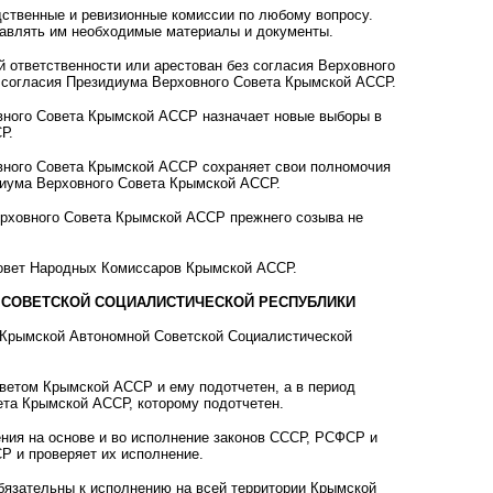
ственные и ревизионные комиссии по любому вопросу.
тавлять им необходимые материалы и документы.
 ответственности или арестован без согласия Верховного
 согласия Президиума Верховного Совета Крымской АССР.
вного Совета Крымской АССР назначает новые выборы в
Р.
вного Совета Крымской АССР сохраняет свои полномочия
иума Верховного Совета Крымской АССР.
рховного Совета Крымской АССР прежнего созыва не
вет Народных Комиссаров Крымской АССР.
Й СОВЕТСКОЙ СОЦИАЛИСТИЧЕСКОЙ РЕСПУБЛИКИ
Крымской Автономной Советской Социалистической
етом Крымской АССР и ему подотчетен, а в период
та Крымской АССР, которому подотчетен.
ия на основе и во исполнение законов СССР, РСФСР и
 и проверяет их исполнение.
язательны к исполнению на всей территории Крымской