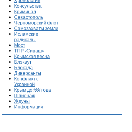
Хронология
Консульства
Криминал
Севастополь
Черноморский флот
Самозахваты земли
Исламские
радикалы
Мост
ТПР «Сиваш»
Крымская весна
Блэкаут
Блокада
Диверсанты
Конфликт с
Украиной
Крым до 1991 года
Шпионаж
Ждуны
Информация