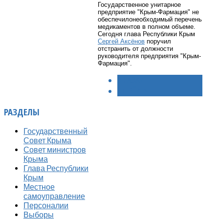
Государственное унитарное
предприятие "Крым-Фармация"
не
обеспечилонеобходимый перечень
медикаментов в полном объеме.
Сегодня глава Республики Крым
Сергей Аксёнов
поручил
отстранить от должности
руководителя предприятия "Крым-
Фармация".
< НАЗАД
ВПЕРЁД >
РАЗДЕЛЫ
Государственный
Совет Крыма
Совет министров
Крыма
Глава Республики
Крым
Местное
самоуправление
Персоналии
Выборы