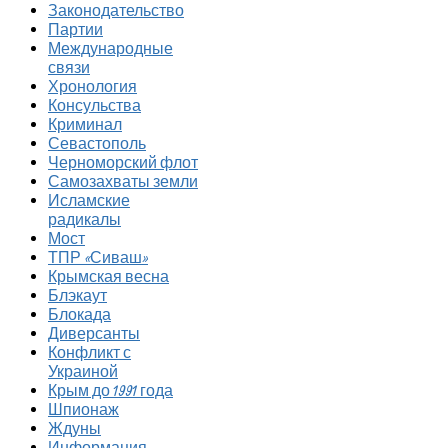
Законодательство
Партии
Международные
связи
Хронология
Консульства
Криминал
Севастополь
Черноморский флот
Самозахваты земли
Исламские
радикалы
Мост
ТПР «Сиваш»
Крымская весна
Блэкаут
Блокада
Диверсанты
Конфликт с
Украиной
Крым до 1991 года
Шпионаж
Ждуны
Информация