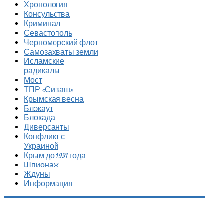
Хронология
Консульства
Криминал
Севастополь
Черноморский флот
Самозахваты земли
Исламские
радикалы
Мост
ТПР «Сиваш»
Крымская весна
Блэкаут
Блокада
Диверсанты
Конфликт с
Украиной
Крым до 1991 года
Шпионаж
Ждуны
Информация