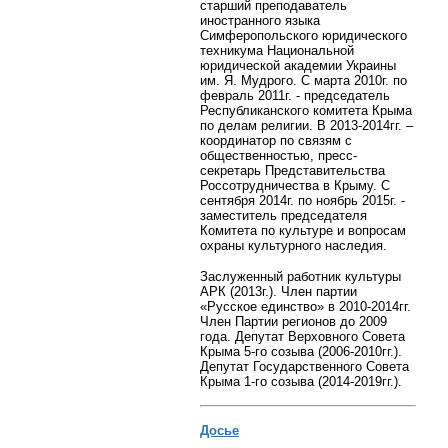
старший преподаватель
иностранного языка
Симферопольского юридического
техникума Национальной
юридической академии Украины
им. Я. Мудрого. С марта 2010г. по
февраль 2011г. - председатель
Республиканского комитета Крыма
по делам религии.
В 2013-2014гг. –
координатор по связям с
общественностью, пресс-
секретарь Представительства
Россотрудничества в Крыму. С
сентября 2014г. по ноябрь 2015г. -
заместитель председателя
Комитета по культуре и вопросам
охраны культурного наследия.
Заслуженный работник культуры
АРК (2013г.). Член партии
«Русское единство» в 2010-2014гг.
Член Партии регионов до 2009
года. Депутат Верховного Совета
Крыма 5-го созыва (2006-2010гг.).
Депутат Государственного Совета
Крыма 1-го созыва (2014-2019гг.).
Досье