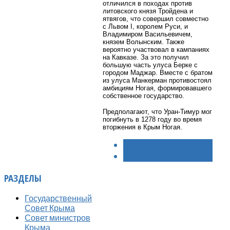
отличился в походах против
литовского князя Тройдена и
ятвягов, что совершил совместно
с Львом I, королем Руси, и
Владимиром Васильевичем,
князем Волынским. Также
вероятно участвовал в кампаниях
на Кавказе. За это получил
большую часть улуса Берке с
городом Маджар. Вместе с братом
из улуса Манкерман противостоял
амбициям Ногая, формировавшего
собственное государство.
Предполагают, что Уран-Тимур мог
погибнуть в 1278 году во время
вторжения в Крым Ногая.
< НАЗАД
ВПЕРЁД >
РАЗДЕЛЫ
Государственный
Совет Крыма
Совет министров
Крыма