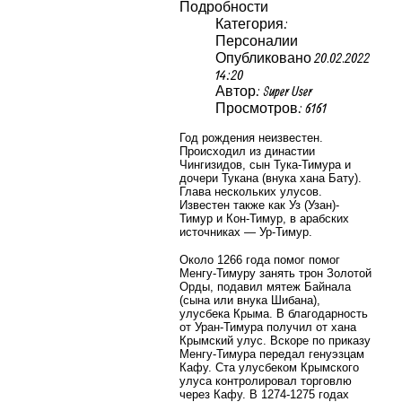
Подробности
Категория:
Персоналии
Опубликовано 20.02.2022
14:20
Автор: Super User
Просмотров: 6161
Год рождения неизвестен.
Происходил из династии
Чингизидов, сын Тука-Тимура и
дочери Тукана (внука хана Бату).
Глава нескольких улусов.
Известен также как Уз (Узан)-
Тимур и Кон-Тимур, в арабских
источниках — Ур-Тимур.
Около 1266 года помог помог
Менгу-Тимуру занять трон Золотой
Орды, подавил мятеж Байнала
(сына или внука Шибана),
улусбека Крыма. В благодарность
от Уран-Тимура получил от хана
Крымский улус. Вскоре по приказу
Менгу-Тимура передал генуэзцам
Кафу. Ста улусбеком Крымского
улуса контролировал торговлю
через Кафу. В 1274-1275 годах