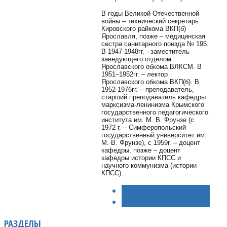
В годы Великой Отечественной
войны – технический секретарь
Кировского райкома ВКП(б)
Ярославля, позже – медицинская
сестра санитарного поезда № 195.
В 1947-1948гг. - заместитель
заведующего отделом
Ярославского обкома ВЛКСМ. В
1951–1952гг. – лектор
Ярославского обкома ВКП(б). В
1952-1976гг. – преподаватель,
старший преподаватель кафедры
марксизма-ленинизма Крымского
государственного педагогического
института им. М. В. Фрунзе (с
1972 г. – Симферопольский
государственный университет им.
М. В. Фрунзе), с 1959г. – доцент
кафедры, позже – доцент
кафедры истории КПСС и
научного коммунизма (истории
КПСС).
< НАЗАД
ВПЕРЁД >
РАЗДЕЛЫ