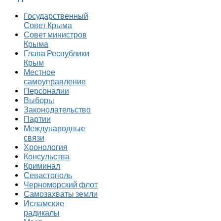
Государственный
Совет Крыма
Совет министров
Крыма
Глава Республики
Крым
Местное
самоуправление
Персоналии
Выборы
Законодательство
Партии
Международные
связи
Хронология
Консульства
Криминал
Севастополь
Черноморский флот
Самозахваты земли
Исламские
радикалы