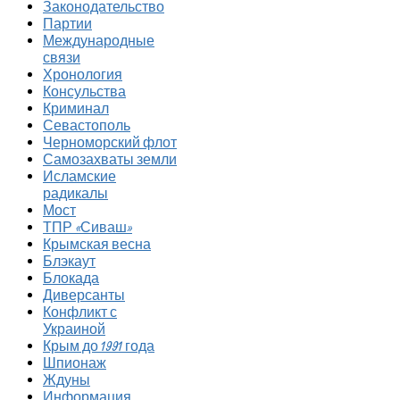
Законодательство
Партии
Международные
связи
Хронология
Консульства
Криминал
Севастополь
Черноморский флот
Самозахваты земли
Исламские
радикалы
Мост
ТПР «Сиваш»
Крымская весна
Блэкаут
Блокада
Диверсанты
Конфликт с
Украиной
Крым до 1991 года
Шпионаж
Ждуны
Информация