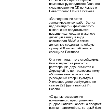
Об этом сообщила старший
помощник руководителя Главного
следуправления СК по Крыму и
Севастополю Ольга Постнова.
«За подписание актов
запланированных работ без их
надлежащего и фактического
выполнения представитель
подрядчика передал инженеру
дирекции взятку в виде
автомобиля BМW, а также
денежные средства на общую
сумму 900 тысяч рублей», –
сообщила Постнова.
Она уточнила, что у стройфирмы
был контракт на ремонт и
реставрацию двух объектов с
Дирекцией по централизованному
обслуживанию и развитию
учреждений сферы культуры.
Уголовное дело возбуждено по
статье 291 (дача взяток) УК
России.
«С целью возмещения
причиненного преступлением
ущерба наложен арест на предмет
взятки – автомобиль, который был