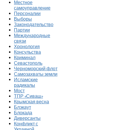
Местное
самоуправление
Персоналии
Выборы
Законодательство
Партии
Международные
связи
Хронология
Консульства
Криминал
Севастополь
Черноморский флот
Самозахваты земли
Исламские
радикалы
Мост
ТПР «Сиваш»
Крымская весна
Блэкаут
Блокада
Диверсанты
Конфликт с
Украиной