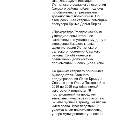
Экс-глава администрации
Уютненского сельского поселения
Сакского района пойдет под суд
по обвинению в превышении
должностных полномочий. Об
этом сообщила старший помощник
прокурора Крыма Дарья Бирюк.
«Прокуратура Республики Крым
утвердила обвинительное
заключение по уголовному делу в
отношении бывшего главы
администрации Уютненского
сельского поселения Сакского
района. Он обвиняется в
превышении должностных
полномочий», – сообщила Бирюк.
По данным старшего помощника
руководителя Главного
следуправления СК по Крыму и
Севастополю Ольги Постновой, с
2016 по 2019 год обвиняемый
изготовил и подписал 79
постановлений на передачу
земельных участков стоимостью
52 млн рублей в аренду, на что не
имел права. Впоследствии 53
участка были приватизированы,
ущерб муниципалитету оценен в